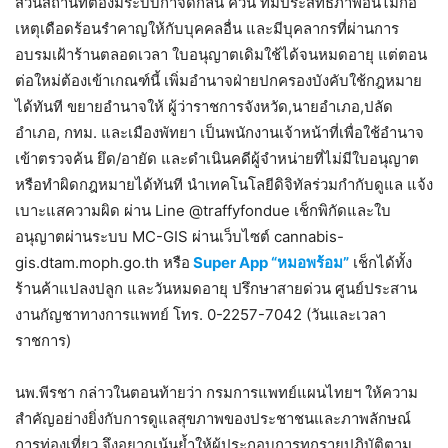
ส่วนสถานที่ต้องมีระบบกำจัดกลิ่น ควัน ที่มีประสิทธิภาพอันไม่ก่อ
เหตุเดือดร้อนรำคาญให้กับบุคคลอื่น และมีบุคลากรที่ผ่านการ
อบรมเฝ้าร้านตลอดเวลา ใบอนุญาตเดิมใช้ได้จนหมดอายุ แต่ตอน
ต่อใหม่ต้องเข้าเกณฑ์นี้ เพิ่มอำนาจฝ่ายปกครองบังคับใช้กฎหมาย
ได้ทันที ขยายอำนาจให้ ผู้ว่าราชการจังหวัด,นายอำเภอ,ปลัด
อำเภอ, กทม. และเมืองพัทยา เป็นพนักงานเจ้าหน้าที่เพื่อใช้อำนาจ
เข้าตรวจค้น ยึด/อายัด และดำเนินคดีผู้จำหน่ายที่ไม่มีใบอนุญาต
หรือทำผิดกฎหมายได้ทันที นำเทคโนโลยีดิจิทัลร่วมกำกับดูแล แจ้ง
เบาะแสความผิด ผ่าน Line @traffyfondue เช็กพิกัดและใบ
อนุญาตผ่านระบบ MC-GIS ผ่านเว็บไซต์ cannabis-
gis.dtam.moph.go.th หรือ
Super App “หมอพร้อม”
เช็กได้ทั้ง
ร้านค้าแปลงปลูก และวันหมดอายุ ปรึกษาสายด่วน ศูนย์ประสาน
งานกัญชาทางการแพทย์ โทร. 0-2257-7042 (วันและเวลา
ราชการ)
นพ.พีรชา กล่าวในตอนท้ายว่า กรมการแพทย์แผนไทยฯ ให้ความ
สำคัญอย่างยิ่งกับการดูแลสุขภาพของประชาชนและภาพลักษณ์
การท่องเที่ยว จึงอยากเน้นย้ำให้ผู้ประกอบการทุกรายปฏิบัติตาม