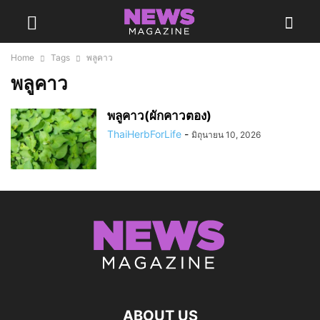
Home
Tags
พลูคาว
พลูคาว
พลูคาว(ผักคาวตอง)
ThaiHerbForLife
-
มิถุนายน 10, 2026
ABOUT US