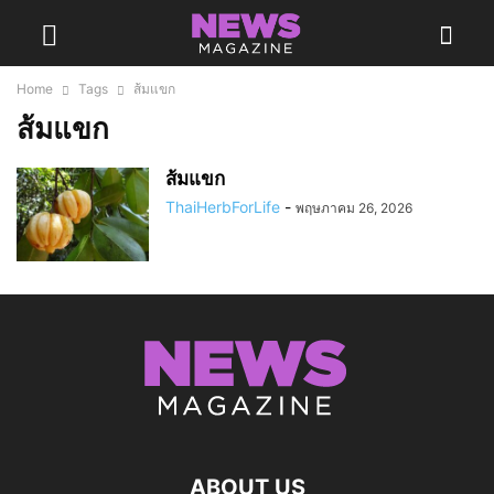
Home
Tags
ส้มแขก
ส้มแขก
ส้มแขก
ThaiHerbForLife
-
พฤษภาคม 26, 2026
ABOUT US