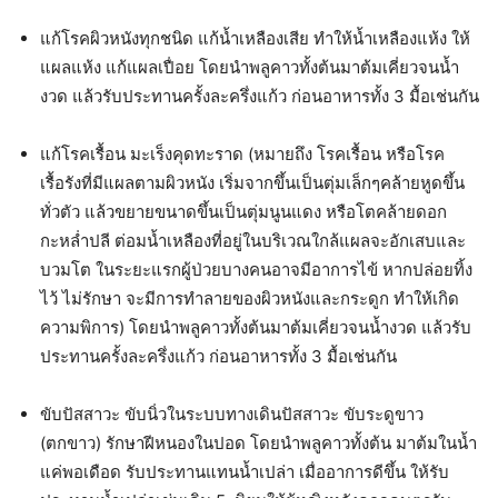
แก้โรคผิวหนังทุกชนิด แก้น้ำเหลืองเสีย ทำให้น้ำเหลืองแห้ง ให้
แผลแห้ง แก้แผลเปื่อย โดยนำพลูคาวทั้งต้นมาต้มเคี่ยวจนน้ำ
งวด แล้วรับประทานครั้งละครึ่งแก้ว ก่อนอาหารทั้ง 3 มื้อเช่นกัน
แก้โรคเรื้อน มะเร็งคุดทะราด (หมายถึง โรคเรื้อน หรือโรค
เรื้อรังที่มีแผลตามผิวหนัง เริ่มจากขึ้นเป็นตุ่มเล็กๆคล้ายหูดขึ้น
ทั่วตัว แล้วขยายขนาดขึ้นเป็นตุ่มนูนแดง หรือโตคล้ายดอก
กะหล่ำปลี ต่อมน้ำเหลืองที่อยู่ในบริเวณใกล้แผลจะอักเสบและ
บวมโต ในระยะแรกผู้ป่วยบางคนอาจมีอาการไข้ หากปล่อยทิ้ง
ไว้ ไม่รักษา จะมีการทำลายของผิวหนังและกระดูก ทำให้เกิด
ความพิการ) โดยนำพลูคาวทั้งต้นมาต้มเคี่ยวจนน้ำงวด แล้วรับ
ประทานครั้งละครึ่งแก้ว ก่อนอาหารทั้ง 3 มื้อเช่นกัน
ขับปัสสาวะ ขับนิ่วในระบบทางเดินปัสสาวะ ขับระดูขาว
(ตกขาว) รักษาฝีหนองในปอด โดยนำพลูคาวทั้งต้น มาต้มในน้ำ
แค่พอเดือด รับประทานแทนน้ำเปล่า เมื่ออาการดีขึ้น ให้รับ