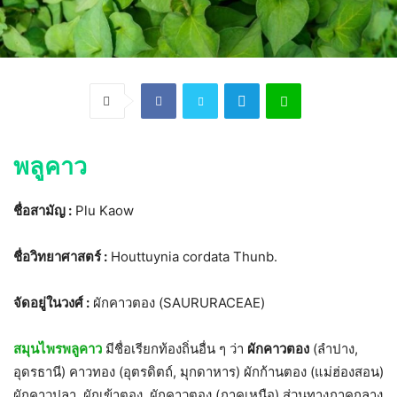
พลูคาว
ชื่อสามัญ :
Plu Kaow
ชื่อวิทยาศาสตร์ :
Houttuynia cordata Thunb.
จัดอยู่ในวงศ์ :
ผักคาวตอง (SAURURACEAE)
สมุนไพรพลูคาว
มีชื่อเรียกท้องถิ่นอื่น ๆ ว่า
ผักคาวตอง
(ลำปาง,
อุดรธานี) คาวทอง (อุตรดิตถ์, มุกดาหาร) ผักก้านตอง (แม่ฮ่องสอน)
ผักคาวปลา, ผักเข้าตอง, ผักคาวตอง (ภาคเหนือ) ส่วนทางภาคกลาง