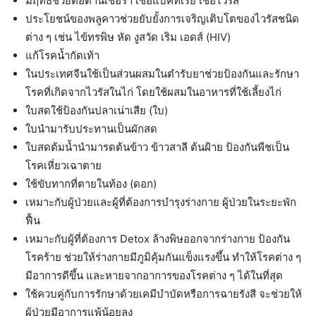
มีฤทธิ์ช่วยต่อต้านเชื้อรา เชื้อแบคทีเรีย เชื้อไวรัส
ประโยชน์ของพลูคาวช่วยยับยั้งการเจริญเติบโตของไวรัสชนิด
ต่าง ๆ เช่น ไข้ทรพิษ หัด งูสวัด เริม เอดส์ (HIV)
แก้โรคน้ำกัดเท้า
ในประเทศจีนใช้เป็นส่วนผสมในตำรับยาช่วยป้องกันและรักษา
โรคที่เกิดจากไวรัสในไก่ โดยใช้ผสมในอาหารที่ใช้เลี้ยงไก่
ใบสดใช้ป้องกันปลาเน่าเสีย (ใบ)
ใบนำมารับประทานเป็นผักสด
ใบสดต้มน้ำนำมารดต้นข้าว ข้าวสาลี ต้นฝ้าย ป้องกันพืชเป็น
โรคเหี่ยวเฉาตาย
ใช้ขับทากที่ตายในท้อง (ดอก)
เหมาะกับผู้ป่วยและผู้ที่ต้องการบำรุงร่างกาย ผู้ป่วยในระยะพัก
ฟื้น
เหมาะกับผู้ที่ต้องการ Detox ล้างพิษออกจากร่างกาย ป้องกัน
โรคร้าย ช่วยให้ร่างกายมีภูมิคุ้มกันแข็งแรงขึ้น ทำให้โรคต่าง ๆ
มีอาการดีขึ้น และหายจากอาการของโรคต่าง ๆ ได้ในที่สุด
ใช้ควบคู่กับการรักษาด้วยเคมีบำบัดหรือการฉายรังสี จะช่วยให้
ผู้ป่วยมีอาการแพ้น้อยลง