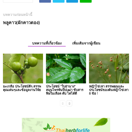
บทความก่อนหน้านี้
พลูคาว(ผักคาวตอง)
บทความที่เกี่ยวข้อง
เพิ่มเติมจากผู้เขียน
มะเกลือ ประโยชน์ดีๆ สรรพ
ประโยชน์ “ใบย่านาง”
หญ้าไข่เหา สรรพคุณและ
คุณเด่นๆและข้อมูลงานวิจัย
สมุนไพรพันปีบ่เฒ่า ขับสาร
ประโยชน์ของต้นหญ้าไข่เหา
พิษในเลือด ตับ ไตได้ดี
8 ข้อ !