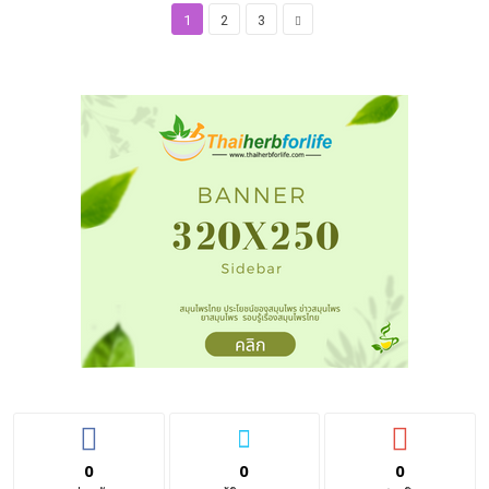
1
2
3
0
0
0