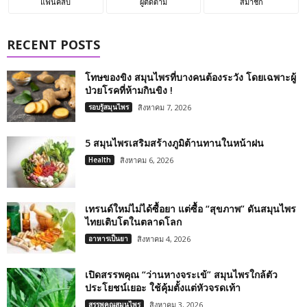
แฟนคลับ
ผู้ติดตาม
สมาชิก
RECENT POSTS
โทษของขิง สมุนไพรที่บางคนต้องระวัง โดยเฉพาะผู้
ป่วยโรคที่ห้ามกินขิง !
รอบรู้สมุนไพร
สิงหาคม 7, 2026
5 สมุนไพรเสริมสร้างภูมิต้านทานในหน้าฝน
Health
สิงหาคม 6, 2026
เทรนด์ใหม่ไม่ได้ซื้อยา แต่ซื้อ “สุขภาพ” ดันสมุนไพร
ไทยเติบโตในตลาดโลก
อาหารเป็นยา
สิงหาคม 4, 2026
เปิดสรรพคุณ “ว่านหางจระเข้” สมุนไพรใกล้ตัว
ประโยชน์เยอะ ใช้คุ้มตั้งแต่หัวจรดเท้า
สรรพคุณสมุนไพร
สิงหาคม 3, 2026