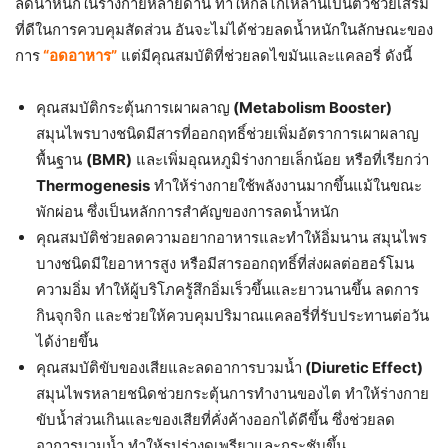
ลดน้ำหนักในร่างกายหลายด้าน ทำให้กลไกเหล่านี้เป็นตัวช่วยเสริม
ที่ดีในการควบคุมสัดส่วน อันจะไม่ได้ช่วยลดน้ำหนักในลักษณะของ
การ
“อดอาหาร”
แต่มีคุณสมบัติที่ช่วยลดไขมันและแคลอรี่ ดังนี้
คุณสมบัติกระตุ้นการเผาผลาญ
(Metabolism Booster)
สมุนไพรบางชนิดมีสารที่ออกฤทธิ์ช่วยเพิ่มอัตราการเผาผลาญ
พื้นฐาน
(BMR)
และเพิ่มอุณหภูมิร่างกายเล็กน้อย หรือที่เรียกว่า
Thermogenesis
ทำให้ร่างกายใช้พลังงานมากขึ้นแม้ในขณะ
พักผ่อน ซึ่งเป็นหลักการสำคัญของการลดน้ำหนัก
คุณสมบัติช่วยลดความอยากอาหารและทำให้อิ่มนาน สมุนไพร
บางชนิดมีใยอาหารสูง หรือมีสารออกฤทธิ์ที่ส่งผลต่อฮอร์โมน
ความอิ่ม ทำให้ผู้บริโภครู้สึกอิ่มเร็วขึ้นและยาวนานขึ้น ลดการ
กินจุกจิก และช่วยให้ควบคุมปริมาณแคลอรี่ที่รับประทานต่อวัน
ได้ง่ายขึ้น
คุณสมบัติขับของเสียและลดอาการบวมน้ำ
(Diuretic Effect)
สมุนไพรหลายชนิดช่วยกระตุ้นการทำงานของไต ทำให้ร่างกาย
ขับน้ำส่วนเกินและของเสียที่คั่งค้างออกได้ดีขึ้น ซึ่งช่วยลด
อาการบวมน้ำ ทำให้รูปร่างดูเพรียวและกระชับขึ้น