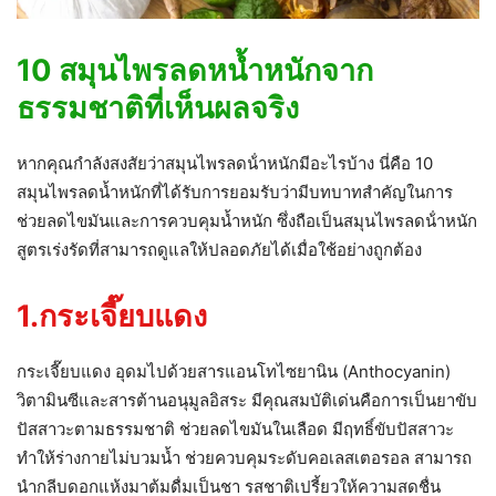
10 สมุนไพรลดหน้ำหนักจาก
ธรรมชาติที่เห็นผลจริง
หากคุณกำลังสงสัยว่าสมุนไพรลดน้ําหนักมีอะไรบ้าง นี่คือ 10
สมุนไพรลดน้ำหนักที่ได้รับการยอมรับว่ามีบทบาทสำคัญในการ
ช่วยลดไขมันและการควบคุมน้ำหนัก ซึ่งถือเป็นสมุนไพรลดน้ําหนัก
สูตรเร่งรัดที่สามารถดูแลให้ปลอดภัยได้เมื่อใช้อย่างถูกต้อง
1.กระเจี๊ยบแดง
กระเจี๊ยบแดง อุดมไปด้วยสารแอนโทไซยานิน (Anthocyanin)
วิตามินซีและสารต้านอนุมูลอิสระ มีคุณสมบัติเด่นคือการเป็นยาขับ
ปัสสาวะตามธรรมชาติ ช่วยลดไขมันในเลือด มีฤทธิ์ขับปัสสาวะ
ทำให้ร่างกายไม่บวมน้ำ ช่วยควบคุมระดับคอเลสเตอรอล สามารถ
นำกลีบดอกแห้งมาต้มดื่มเป็นชา รสชาติเปรี้ยวให้ความสดชื่น