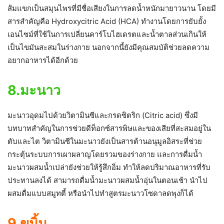
ส้มแขกเป็นสมุนไพรที่มีชื่อเสียงในการลดน้ำหนักมายาวนาน โดยมี
สารสำคัญคือ Hydroxycitric Acid (HCA) ทำงานโดยการยับยั้ง
เอนไซม์ที่ใช้ในการเปลี่ยนคาร์โบไฮเดรตและน้ำตาลส่วนเกินให้
เป็นไขมันสะสมในร่างกาย นอกจากนี้ยังมีคุณสมบัติช่วยลดความ
อยากอาหารได้อีกด้วย
8.มะนาว
มะนาวอุดมไปด้วยวิตามินซีและกรดซิตริก (Citric acid) ซึ่งมี
บทบาทสำคัญในการช่วยดีท็อกซ์สารพิษและของเสียที่สะสมอยู่ใน
ตับและไต วิตามินซีในมะนาวยังเป็นสารต้านอนุมูลอิสระที่ช่วย
กระตุ้นระบบการเผาผลาญโดยรวมของร่างกาย และการดื่มน้ำ
มะนาวผสมน้ำเปล่ายังช่วยให้รู้สึกอิ่ม ทำให้ลดปริมาณอาหารที่รับ
ประทานลงได้ สามารถดื่มน้ำมะนาวผสมน้ำอุ่นในตอนเช้า นำไป
ผสมดื่มแบบสมูทตี้ หรือนำไปทำสูตรมะนาวโซดาลดพุงก็ได้
9.ขมิ้น