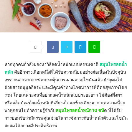
หากทุกคนกำลังมองหาวิธีลดน้ำหนักแบบธรรมชาติ
สมุนไพรลดน้ำ
หนัก
คืออีกทางเลือกหนึ่งที่ได้รับความนิยมอย่างต่อเนื่องในปัจจุบัน
เพราะนอกจากจะช่วยกระตุ้นการเผาผลาญไขมันแล้ว ยังอุดมไป
ด้วยสารอนุมูลอิสระ และมีคุณค่าทางโภชนาการที่ดีต่อสุขภาพโดย
รวม โดยเฉพาะคนที่อยากลดน้ำหนักแบบระยะยาว ไม่ต้องพึ่งพา
หรือผลิตภัณฑ์ลดน้ำหนักที่เสี่ยงเกิดผลข้างเคียงมาก บทความนี้จะ
พาทุกคนไปทำความรู้จักกับ
สมุนไพรลดน้ำหนัก 10 ชนิ
ด ที่ได้รับ
การยอมรับว่ามีสรรพคุณช่วยในการจัดการกับน้ำหนักตัวและไขมัน
สะสมได้อย่างมีประสิทธิภาพ