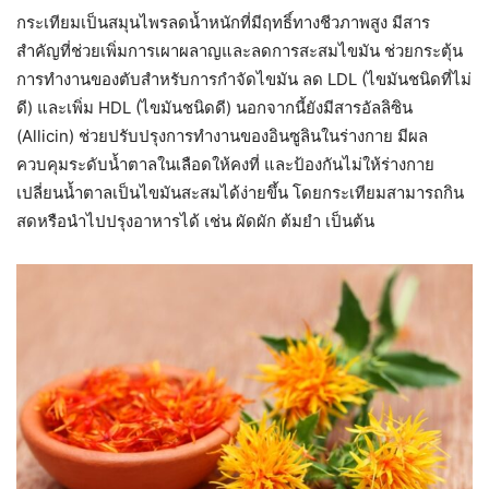
กระเทียมเป็นสมุนไพรลดน้ำหนักที่มีฤทธิ์ทางชีวภาพสูง มีสาร
สำคัญที่ช่วยเพิ่มการเผาผลาญและลดการสะสมไขมัน ช่วยกระตุ้น
การทำงานของตับสำหรับการกำจัดไขมัน ลด LDL (ไขมันชนิดที่ไม่
ดี) และเพิ่ม HDL (ไขมันชนิดดี) นอกจากนี้ยังมีสารอัลลิซิน
(Allicin) ช่วยปรับปรุงการทำงานของอินซูลินในร่างกาย มีผล
ควบคุมระดับน้ำตาลในเลือดให้คงที่ และป้องกันไม่ให้ร่างกาย
เปลี่ยนน้ำตาลเป็นไขมันสะสมได้ง่ายขึ้น โดยกระเทียมสามารถกิน
สดหรือนำไปปรุงอาหารได้ เช่น ผัดผัก ต้มยำ เป็นต้น