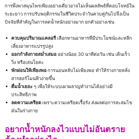
การพึ่งพาสมุนไพรเพียงอย่างเดียวอาจไม่เห็นผลลัพธ์ที่ตอบโจทย์ใน
ระยะยาว การปรับพฤติกรรมในชีวิตประจำวันควบคู่กันไปจึงเป็น
ปัจจัยที่สำคัญในการลดน้ำหนักอย่างมาก ยกตัวอย่างเช่น
ควบคุมปริมาณแคลอรี
เลือกทานอาหารที่มีประโยชน์และหลีก
เลี่ยงอาหารแปรรูปสูง
ออกกำลังกายสม่ำเสมอ
อย่างน้อย 30 นาทีต่อวัน เช่น เดินเร็ว
วิ่ง หรือเล่นโยคะ
พักผ่อนให้เพียงพอ
การนอนหลับไม่เพียงพอ ทำให้ร่างกายหลั่ง
สารฮอร์โมนหิวง่ายขึ้น
ดื่มน้ำเยอะ
ๆ เพื่อให้ระบบเผาผลาญทำงานได้อย่างมี
ประสิทธิภาพ
ลดความเครียด
เพราะความเครียดเรื้อรัง ส่งผลต่อการสะสมไข
มันในร่างกาย
อยากน้ำหนักลงไวแบบไม่อันตราย