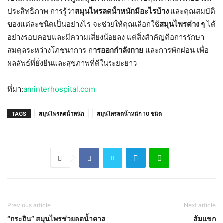
ประสิทธิภาพ การรู้ว่า
สมุนไพรลดน้ําหนักมีอะไรบ้าง
และคุณสมบัติ
ของแต่ละชนิดเป็นอย่างไร จะช่วยให้คุณเลือกใช้
สมุนไพรต่าง ๆ
ได้
อย่างรอบคอบและมีความเสี่ยงน้อยลง แต่สิ่งสำคัญคือการรักษา
สมดุลระหว่างโภชนาการ ก
ารออกกำลังกาย
และการพักผ่อน เพื่อ
ผลลัพธ์ที่ยั่งยืนและสุขภาพที่ดีในระยะยาว
ที่มา:
aminterhospital.com
TAGS
สมุนไพรลดน้ำหนัก
สมุนไพรลดน้ำหนัก 10 ชนิด
Previous article
Next article
“กระถิน” สมุนไพรช่วยลดน้ำตาล
ส้มแขก