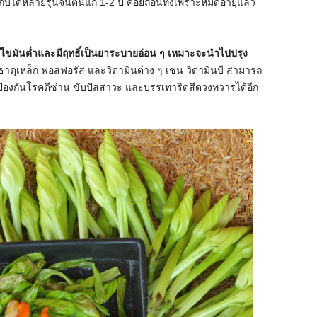
ก็บได้หลายรุ่นจนต้นแก่ 1-2 ปี ค่อยถอนทิ้งเพราะหมดอายุแล้ว
่มีไขมันต่ำและมีฤทธิ์เป็นยาระบายอ่อน ๆ เหมาะจะนำไปปรุง
ธาตุเหล็ก ฟอสฟอรัส และวิตามินต่าง ๆ เช่น วิตามินบี สามารถ
ป้องกันโรคดีซ่าน ขับปัสสาวะ และบรรเทาริดสีดวงทวารได้อีก