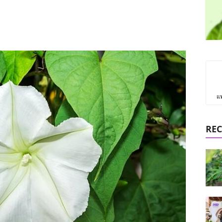
แ
REC