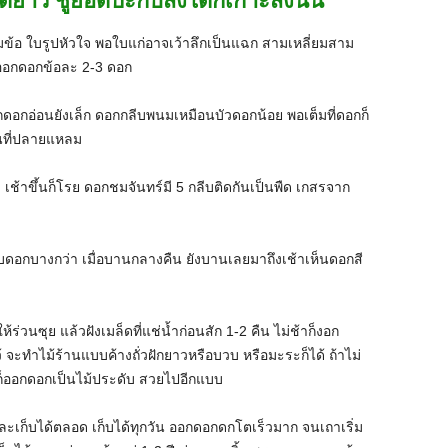
มข้อ ใบรูปหัวใจ พอใบแก่อาจเว้าลึกเป็นแฉก สามเหลี่ยมสาม
ออกดอกข้อละ 2-3 ดอก
ดอกอ่อนยังเล็ก ดอกกลีบพนมเหมือนบัวดอกน้อย พอเต็มที่ดอกก็
นที่ปลายแหลม
าขึ้นก็โรย ดอกชมจันทร์มี 5 กลีบติดกันเป็นพืด เกสรจาก
ีบดอกบางกว่า เมื่อบานกลางคืน ยังบานเลยมาถึงเช้าเห็นดอกสี
ร่วนซุย แล้วฝังเมล็ดที่แช่น้ำก่อนสัก 1-2 คืน ไม่ช้าก็งอก
้ จะทำไม้ร้านแบบค้างถั่วฝักยาวหรือบวบ หรือมะระก็ได้ ถ้าไม่
าก็ออกดอกเป็นไม้ประดับ สวยไปอีกแบบ
ะเก็บได้ตลอด เก็บได้ทุกวัน ออกดอกดกโตเร็วมาก จนเถาเริ่ม