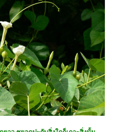
ยาว ชูยอดปะกับสิ่งใดก็เกาะสิ่งนั้น