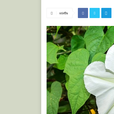
ะ
โ
แบ่งปัน
ย
ช
น์
ข
อ
ง
ส
มุ
น
ไ
พ
ร
ไ
ท
ย