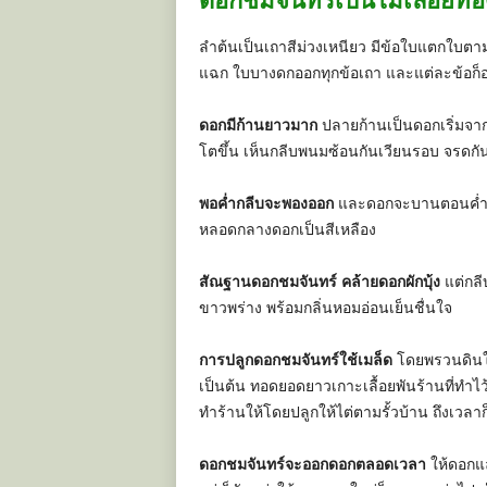
ลำต้นเป็นเถาสีม่วงเหนียว มีข้อใบแตกใบตา
แฉก ใบบางดกออกทุกข้อเถา และแต่ละข้อก็
ดอกมีก้านยาวมาก
ปลายก้านเป็นดอกเริ่มจาก
โตขึ้น เห็นกลีบพนมซ้อนกันเวียนรอบ จรดกั
พอค่ำกลีบจะพองออก
และดอกจะบานตอนค่ำ เช้
หลอดกลางดอกเป็นสีเหลือง
สัณฐานดอกชมจันทร์ คล้ายดอกผักบุ้ง
แต่กล
ขาวพร่าง พร้อมกลิ่นหอมอ่อนเย็นชื่นใจ
การปลูกดอกชมจันทร์ใช้เมล็ด
โดยพรวนดินให้
เป็นต้น ทอดยอดยาวเกาะเลื้อยพันร้านที่ทำไว
ทำร้านให้โดยปลูกให้ไต่ตามรั้วบ้าน ถึงเวล
ดอกชมจันทร์จะออกดอกตลอดเวลา
ให้ดอกแล