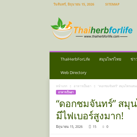
วันจันทร์, มิถุนายน 15, 2026
SITEMAP
ส
มุ
น
ไ
พ
ร
ไ
ท
ThaiHerbForLife
สมุนไพรไทย
ข่า
ย
ข่
Web Directory
า
ว
หน้าแรก
อาหารเป็นยา
“ดอกชมจันทร์” สมุนไพรแสนอร
ส
อาหารเป็นยา
มุ
“ดอกชมจันทร์” สมุ
น
ไ
มีไฟเบอร์สูงมาก!
พ
ร
มิถุนายน 15, 2026
15
0
ป
ร