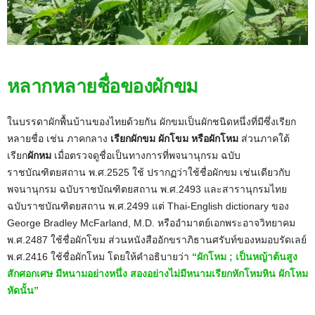
หลากหลายชื่อของผักขม
ในบรรดาผักพื้นบ้านของไทยด้วยกัน ผักขมเป็นผักชนิดหนึ่งที่มีซึ่งเรียก
หลายชื่อ เช่น ภาคกลาง
เรียกผักขม ผักโขม หรือผักโหม
ส่วนภาคใต้
เรียก
ผักหม
เมื่อตรวจดูชื่อเป็นทางการที่พจนานุกรม ฉบับ
ราชบัณฑิตยสถาน พ.ศ.2525 ใช้ ปรากฏว่าใช้ชื่อผักขม เช่นเดียวกับ
พจนานุกรม ฉบับราชบัณฑิตยสถาน พ.ศ.2493 และสารานุกรมไทย
ฉบับราชบัณฑิตยสถาน พ.ศ.2499 แต่ Thai-English dictionary ของ
George Bradley McFarland, M.D. หรืออำมาตย์เอกพระอาจวิทยาคม
พ.ศ.2487 ใช้ชื่อผักโขม ส่วนหนังสืออักขราภิธานศรับท์ของหมอบรัดเลย์
พ.ศ.2416 ใช้ชื่อผักโหม โดยให้คำอธิบายว่า
“ผักโหม ; เป็นหญ้าต้นสูง
สักศอกเศษ มีหนามอย่างหนึ่ง สองอย่างไม่มีหนามเรียกหักโหมหิน ผักโหม
หัดนั้น”