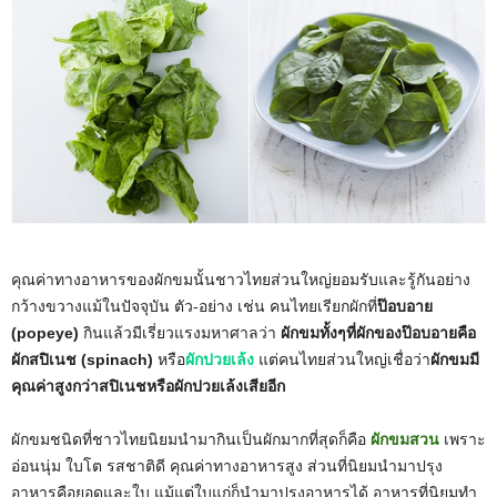
คุณค่าทางอาหารของผักขมนั้นชาวไทยส่วนใหญ่ยอมรับและรู้กันอย่าง
กว้างขวางแม้ในปัจจุบัน ตัว-อย่าง เช่น คนไทยเรียกผักที่
ป๊อบอาย
(popeye)
กินแล้วมีเรี่ยวแรงมหาศาลว่า
ผักขมทั้งๆที่ผักของป๊อบอายคือ
ผักสปิเนช (spinach)
หรือ
ผักปวยเล้ง
แต่คนไทยส่วนใหญ่เชื่อว่า
ผักขมมี
คุณค่าสูงกว่าสปิเนชหรือผักปวยเล้งเสียอีก
ผักขมชนิดที่ชาวไทยนิยมนำมากินเป็นผักมากที่สุดก็คือ
ผักขมสวน
เพราะ
อ่อนนุ่ม ใบโต รสชาติดี คุณค่าทางอาหารสูง ส่วนที่นิยมนำมาปรุง
อาหารคือยอดและใบ แม้แต่ใบแก่ก็นำมาปรุงอาหารได้ อาหารที่นิยมทำ