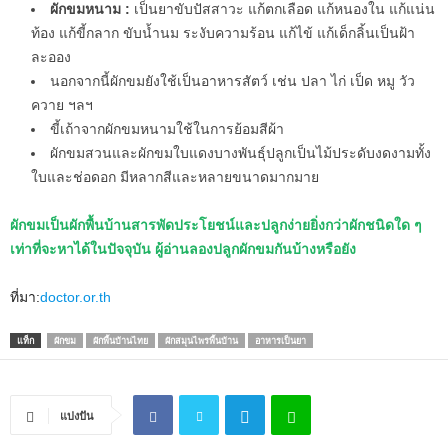
ผักขมหนาม :
เป็นยาขับปัสสาวะ แก้ตกเลือด แก้หนองใน แก้แน่น
ท้อง แก้ขี้กลาก ขับน้ำนม ระงับความร้อน แก้ไข้ แก้เด็กลิ้นเป็นฝ้า
ละออง
นอกจากนี้ผักขมยังใช้เป็นอาหารสัตว์ เช่น ปลา ไก่ เป็ด หมู วัว
ควาย ฯลฯ
ขี้เถ้าจากผักขมหนามใช้ในการย้อมสีผ้า
ผักขมสวนและผักขมใบแดงบางพันธุ์ปลูกเป็นไม้ประดับงดงามทั้ง
ใบและช่อดอก มีหลากสีและหลายขนาดมากมาย
ผักขมเป็นผักพื้นบ้านสารพัดประโยชน์และปลูกง่ายยิ่งกว่าผักชนิดใด ๆ
เท่าที่จะหาได้ในปัจจุบัน ผู้อ่านลองปลูกผักขมกันบ้างหรือยัง
ที่มา:
doctor.or.th
แท็ก
ผักขม
ผักพื้นบ้านไทย
ผักสมุนไพรพื้นบ้าน
อาหารเป็นยา
แบ่งปัน