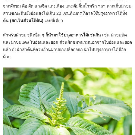
จากผักขม คือ ผัด แกงจืด แกงเลียง และต้มจิ้มน้ำพริก ฯลฯ หากเก็บผักขม
สวนขณะต้นยังอ่อนสูงไม่เกิน 20 เซนติเมตร ก็อาจใช้ปรุงอาหารได้ทั้ง
ต้น
(ยกเว้นส่วนใต้ดิน)
เลยทีเดียว
สำหรับผักขมชนิดอื่น ๆ
ก็นำมาใช้ปรุงอาหารได้เช่นกัน
เช่น ผักขมหัด
และผักขมแดง ใบอ่อนและยอด ส่วนผักขมหนามนอกจากใบอ่อนและยอด
แล้ว ยังนำลำต้นที่อวบอ้วนมาปอกเปลือกออก นำไปปรุงอาหารได้ดีอีก
ด้วย