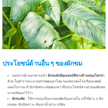
ประโยชน์ด้านอื่น ๆ ของผักขม
นอกจากด้านอาหารแล้ว
ผักขมยังมีคุณสมบัติทางด้านสมุนไพร
อีก
ด้วย ในตำราประมวลสรรพคุณยาไทย ของสมาคมโรงเรียนแพทย์
แผนโบราณ สำนักวัดพระเชตุพนกล่าวถึงประโยชน์ทางยาของผักขม
บางชนิดเอาไว้ว่า
ผักขมหัด
: ใช้รากปรุงเป็นยาถอนพิษร้อนภายใน แก้ไข้ต่าง ๆ ขับ
เสมหะ ขับปัสสาวะ ต้มเอาน้ำอาบ แก้คัน