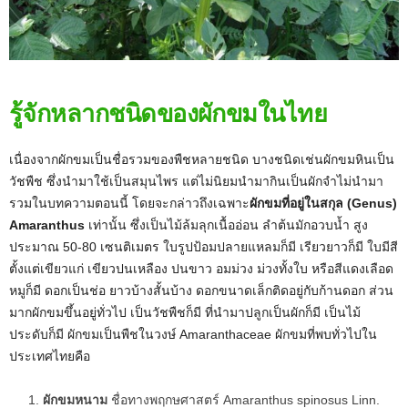
รู้จักหลากชนิดของผักขมในไทย
เนื่องจากผักขมเป็นชื่อรวมของพืชหลายชนิด บางชนิดเช่นผักขมหินเป็น
วัชพืช ซึ่งนำมาใช้เป็นสมุนไพร แต่ไม่นิยมนำมากินเป็นผักจำไม่นำมา
รวมในบทความตอนนี้ โดยจะกล่าวถึงเฉพาะ
ผักขมที่อยู่ในสกุล (Genus)
Amaranthus
เท่านั้น ซึ่งเป็นไม้ล้มลุกเนื้ออ่อน ลำต้นมักอวบน้ำ สูง
ประมาณ 50-80 เซนติเมตร ใบรูปป้อมปลายแหลมก็มี เรียวยาวก็มี ใบมีสี
ตั้งแต่เขียวแก่ เขียวปนเหลือง ปนขาว อมม่วง ม่วงทั้งใบ หรือสีแดงเลือด
หมูก็มี ดอกเป็นช่อ ยาวบ้างสั้นบ้าง ดอกขนาดเล็กติดอยู่กับก้านดอก ส่วน
มากผักขมขึ้นอยู่ทั่วไป เป็นวัชพืชก็มี ที่นำมาปลูกเป็นผักก็มี เป็นไม้
ประดับก็มี ผักขมเป็นพืชในวงษ์ Amaranthaceae ผักขมที่พบทั่วไปใน
ประเทศไทยคือ
ผักขมหนาม
ชื่อทางพฤกษศาสตร์ Amaranthus spinosus Linn.