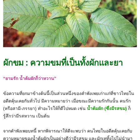
ผักขม : ความขมที่เป็นทั้งผักและยา
“ยามรัก น้ำต้มผักก็ว่าหวาน”
ข้อความที่ยกมาข้างต้นนี้เป็นส่วนหนึ่งของคำพังเพยเก่าแก่ที่ชาวไทยใน
อดีตคุ้นเคยกันทั่วไป มีความหมายว่า เมื่อขณะมีความรักกันนั้น คนรัก
(หรือสามี-ภรรยา) ทำอะไรให้ก็ดีไปหมด เช่น
น้ำต้มผัก (ซึ่งมีรสขม)
ก็
รู้สึกว่ามีรสหวาน เป็นต้น
จากคำพังเพยบทนี้ หากพิจารณาให้ดีจะพบว่า คนไทยในอดีตคุ้นเคยกับ
ความหมายของน้ำต้มผักเป็นอย่างดีว่ามีรสขม และมักเททิ้งไปไม่นำมา