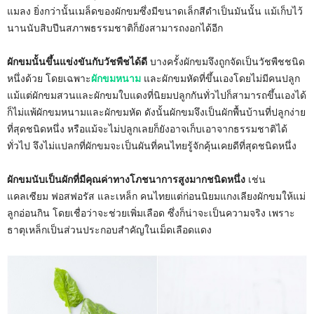
แมลง ยิ่งกว่านั้นเมล็ดของผักขมซึ่งมีขนาดเล็กสีดำเป็นมันนั้น แม้เก็บไว้
นานนับสิบปีนสภาพธรรมชาติก็ยังสามารถงอกได้อีก
ผักขมนั้นขึ้นแข่งขันกับวัชพืชได้ดี
บางครั้งผักขมจึงถูกจัดเป็นวัชพืชชนิด
หนึ่งด้วย โดยเฉพาะ
ผักขมหนาม
และผักขมหัดที่ขึ้นเองโดยไม่มีคนปลูก
แม้แต่ผักขมสวนและผักขมใบแดงที่นิยมปลูกกันทั่วไปก็สามารถขึ้นเองได้
ก็ไม่แพ้ผักขมหนามและผักขมหัด ดังนั้นผักขมจึงเป็นผักพื้นบ้านที่ปลูกง่าย
ที่สุดชนิดหนึ่ง หรือแม้จะไม่ปลูกเลยก็ยังอาจเก็บเอาจากธรรมชาติได้
ทั่วไป จึงไม่แปลกที่ผักขมจะเป็นผันที่คนไทยรู้จักคุ้นเคยดีที่สุดชนิดหนึ่ง
ผักขมนับเป็นผักที่มีคุณค่าทางโภชนาการสูงมากชนิดหนึ่ง
เช่น
แคลเซียม ฟอสฟอรัส และเหล็ก คนไทยแต่ก่อนนิยมแกงเลียงผักขมให้แม่
ลูกอ่อนกิน โดยเชื่อว่าจะช่วยเพิ่มเลือด ซึ่งก็น่าจะเป็นความจริง เพราะ
ธาตุเหล็กเป็นส่วนประกอบสำคัญในเม็ดเลือดแดง