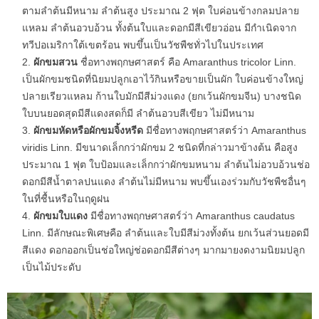
ตามลำต้นมีหนาม ลำต้นสูง ประมาณ 2 ฟุต ใบค่อนข้างกลมปลาย
แหลม ลำต้นอวบอ้วน ทั้งต้นใบและดอกมีสีเขียวอ่อน มีกำเนิดจาก
ทวีปอเมริกาใต้เขตร้อน พบขึ้นเป็นวัชพืชทั่วไปในประเทศ
ผักขมสวน
ชื่อทางพฤกษศาสตร์ คือ Amaranthus tricolor Linn.
เป็นผักขมชนิดที่นิยมปลูกเอาไว้กินหรือขายเป็นผัก ใบค่อนข้างใหญ่
ปลายเรียวแหลม ก้านใบมักมีสีม่วงแดง (ยกเว้นผักขมจีน) บางชนิด
ใบบนยอดสุดมีสีแดงสดก็มี ลำต้นอวบสีเขียว ไม่มีหนาม
ผักขมหัดหรือผักขมจิ้งหรีด
มีชื่อทางพฤกษศาสตร์ว่า Amaranthus
viridis Linn. มีขนาดเล็กกว่าผักขม 2 ชนิดที่กล่าวมาข้างต้น คือสูง
ประมาณ 1 ฟุต ใบป้อมและเล็กกว่าผักขมหนาม ลำต้นไม่อวบอ้วนช่อ
ดอกมีสีน้ำตาลปนแดง ลำต้นไม่มีหนาม พบขึ้นเองร่วมกับวัชพืชอื่นๆ
ในที่ชื้นหรือในฤดูฝน
ผักขมใบแดง
มีชื่อทางพฤกษศาสตร์ว่า Amaranthus caudatus
Linn. มีลักษณะพิเศษคือ ลำต้นและใบมีสีม่วงทั้งต้น ยกเว้นส่วนยอดมี
สีแดง ดอกออกเป็นช่อใหญ่ช่อดอกมีสีต่างๆ มากมายงดงามนิยมปลูก
เป็นไม้ประดับ