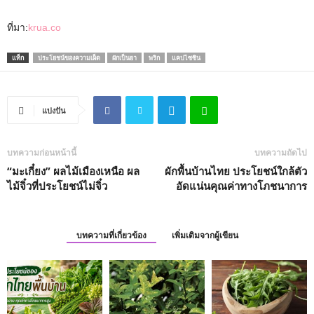
ที่มา:
krua.co
แท็ก
ประโยชน์ของความเผ็ด
ผักเป็นยา
พริก
แคปไซซิน
แบ่งปัน
บทความก่อนหน้านี้
บทความถัดไป
“มะเกี๋ยง” ผลไม้เมืองเหนือ ผล
ผักพื้นบ้านไทย ประโยชน์ใกล้ตัว
ไม้จิ๋วที่ประโยชน์ไม่จิ๋ว
อัดแน่นคุณค่าทางโภชนาการ
บทความที่เกี่ยวข้อง
เพิ่มเติมจากผู้เขียน