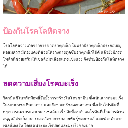
ป้องกันโรคโลหิตจาง
โรคโลหิตจางเกิดจากการขาดธาตุเหล็ก ในพริกมีธาตุเหล็กประกอบอยู่
พอสมควร มีทองแดงที่ช่วยให้ร่างกายดูดซึมธาตุเหล็กได้ดี แล้วยังมีกรด
โฟลิกที่ช่วยเสริมให้เซลล์เม็ดเลือดแดงแข็งแรง จึงช่วยป้องกันโลหิตจาง
ได้
ลดความเสี่ยงโรคมะเร็ง
วิตามินซีในพริกมีฤทธิ์ยับยั้งการสร้างไนโตรซามีน ซึ่งเป็นสารก่อมะเร็ง
ในระบบทางเดินอาหาร และยังช่วยสร้างคอลลาเจน ซึ่งเป็นโปรตีนที่
หยุดการแพร่กระจายของเซลล์มะเร็ง อีกทั้งเบต้าแคโรทีนที่เป็นสารต้าน
อนุมูลอิสระก็สามารถลดอัตราการกลายพันธุ์ของเซลล์ และช่วยทำลาย
เซลล์มะเร็ง โดยเฉพาะมะเร็งปอดและมะเร็งช่องปาก