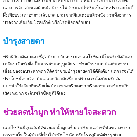
อาการเจ็บปวดตามธรรมชาติ ลดอาการปวดฟัน บรรเทาอาการเจ็บคอ
และการอักเสบของผิวหนัง มีการใช้สารแคปไซซินเป็นส่วนประกอบในขี้
ผึ้งเพื่อบรรเทาอาการเจ็บปวด บวม จากผื่นแดงบนผิวหนัง รวมทั้งอาการ
ปวดจากเส้นเอ็น โรคเก๊าต์ หรือโรคข้อต่ออักเสบ
บำรุงสายตา
พริกมีวิตามินเอและซีสูง ยิ่งบวกกับสารเบตาแคโรทีน (มีในพริกทั้งสีแดง
เหลือง เขียว) ซึ่งเป็นสารต้านอนุมูลอิสระ ช่วยบำรุงและป้องกันความ
เสื่อมของจอประสาทตา ก็จัดว่าช่วยบำรุงสายตาได้ดีทีเดียว แต่การจะได้
ประโยชน์จากวิตามินเอและวิตามินซีจากพริก ควรต้องกินพริกสด
แนะนำให้เลือกกินพริกเผ็ดน้อยอย่างพริกหยวก พริกหวาน ยกเว้นคนกิน
เผ็ดเก่งมาก จะกินพริกขี้หนูก็ได้เลย
ช่วยลดน้ำมูก ทำให้หายใจสะดวก
แคปไซซินมีคุณสมบัติช่วยลดน้ำมูกหรือลดปริมาณสารที่ขัดขวางระบบ
การหายใจ ในผู้ป่วยที่เป็นไข้หวัด ไซนัส หรือโรคภูมิแพ้ต่างๆ ช่วย