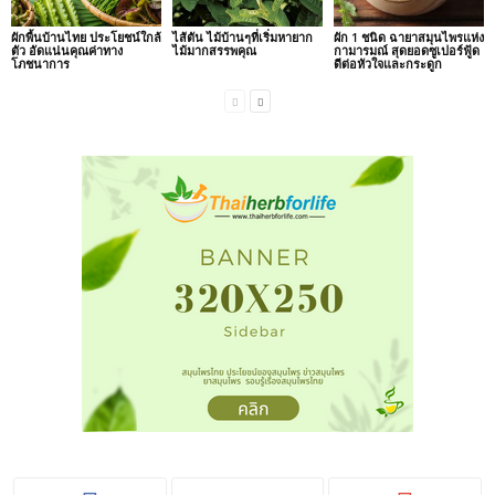
ผักพื้นบ้านไทย ประโยชน์ใกล้
ไส้ตัน ไม้บ้านๆที่เริ่มหายาก
ผัก 1 ชนิด ฉายาสมุนไพรแห่ง
ตัว อัดแน่นคุณค่าทาง
ไม้มากสรรพคุณ
กามารมณ์ สุดยอดซูเปอร์ฟู้ด
โภชนาการ
ดีต่อหัวใจและกระดูก