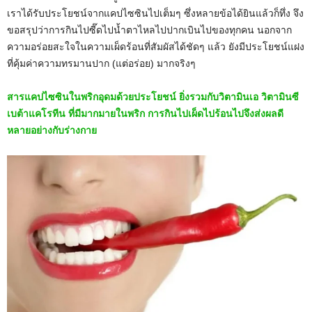
เราได้รับประโยชน์จากแคปไซซินไปเต็มๆ ซึ่งหลายข้อได้ยินแล้วก็ทึ่ง จึง
ขอสรุปว่าการกินไปซี๊ดไปน้ำตาไหลไปปากเบินไปของทุกคน นอกจาก
ความอร่อยสะใจในความเผ็ดร้อนที่สัมผัสได้ชัดๆ แล้ว ยังมีประโยชน์แฝง
ที่คุ้มค่าความทรมานปาก (แต่อร่อย) มากจริงๆ
สารแคปไซซินในพริกอุดมด้วยประโยชน์ ยิ่งรวมกับวิตามินเอ วิตามินซี
เบต้าแคโรทีน ที่มีมากมายในพริก การกินไปเผ็ดไปร้อนไปจึงส่งผลดี
หลายอย่างกับร่างกาย