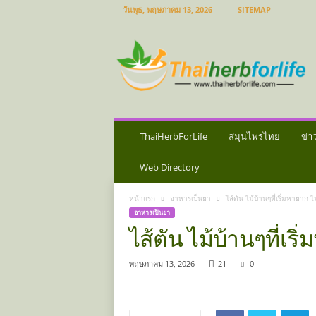
วันพุธ, พฤษภาคม 13, 2026
SITEMAP
ส
มุ
น
ไ
พ
ร
ไ
ท
ThaiHerbForLife
สมุนไพรไทย
ข่า
ย
ข่
Web Directory
า
ว
หน้าแรก
อาหารเป็นยา
ไส้ตัน ไม้บ้านๆที่เริ่มหายาก
ส
อาหารเป็นยา
มุ
ไส้ตัน ไม้บ้านๆที่เ
น
ไ
พฤษภาคม 13, 2026
21
0
พ
ร
ป
ร