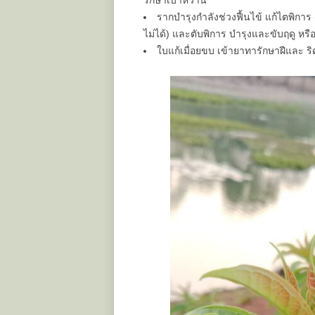
รักษาเบาหวาน
รากบำรุงกำลังช่วงฟื้นไข้ แก้ไตพิการ
ไม่ได้) และตับพิการ บำรุงและขับฤดู หร
ใบแก้เมื่อยขบ เข้ายาทารักษาฝีและ ร