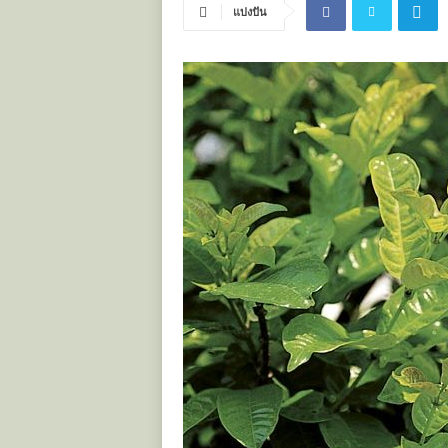
แบ่งปัน
ะ
โ
ย
ช
น์
ข
อ
ง
ส
มุ
น
ไ
พ
ร
ไ
ท
ย