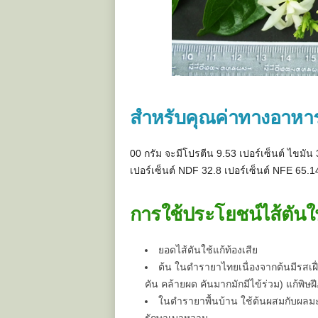
สำหรับคุณค่าทางอาหาร
00 กรัม จะมีโปรตีน 9.53 เปอร์เซ็นต์ ไขมัน 3
เปอร์เซ็นต์ NDF 32.8 เปอร์เซ็นต์ NFE 65.14 
การใช้ประโยชน์ไส้ตัน
ยอดไส้ตันใช้แก้ท้องเสีย
ต้น ในตำรายาไทยเนื่องจากต้นมีรสเฝื
คัน คล้ายผด คันมากมักมีไข้ร่วม) แก้พิษ
ในตำรายาพื้นบ้าน ใช้ต้นผสมกับผลมะต