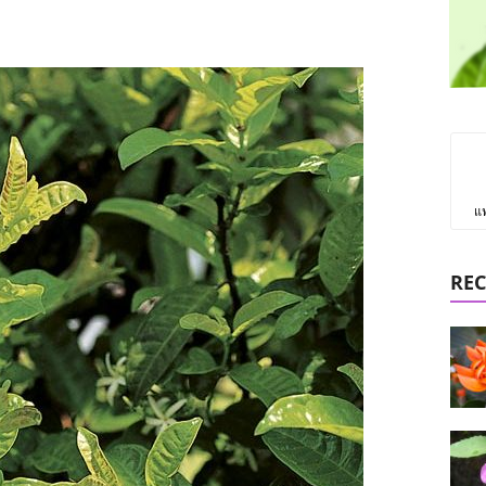
แ
REC