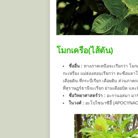
โมกเครือ(ไส้ตัน)
ชื่ออื่น :
ทางภาคเหนือจะเรียกว่า โมกเครือ ไ
กะเหรี่ยง แม่ฮ่องสอนเรียกว่า ตะซือบลาโก
เดือยดิน ที่กระบี่เรียก เดือยดิบ ส่วนภาค
ที่สุราษฏร์ธานีจะเรียก ย่านเดือยบิด และ
ชื่อวิทยาศาสตร์ว่า :
อะกานอสมา มาร์
ในวงศ์ :
อะโปไซนาซีอี้ (APOCYNA