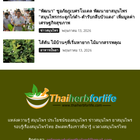
“พัฒนา” ชูอภัยภูเบศรโมเดล พัฒนายาสมุนไพร
“สมุนไพรกระดูกไก่ดำ-ตำรับกลีบบัวแดง” เพิ่มมูลค่า
เศรษฐกิจสุขภาพ
ข่าวสมุนไพร
พฤษภาคม 13, 2026
ไส้ตัน ไม้บ้านๆที่เริ่มหายาก ไม้มากสรรพคุณ
อาหารเป็นยา
พฤษภาคม 13, 2026
แหล่งความรู้ สมุนไพร ประโยชน์ของสมุนไพร ข่าวสมุนไพร ยาสมุนไพร
รอบรู้เรื่องสมุนไพรไทย อัพเดทเรื่องราวที่น่ารู้ แวดวงสมุนไพรไทย
ติดต่อเรา:
onlinemarketingthailand@gmail.com