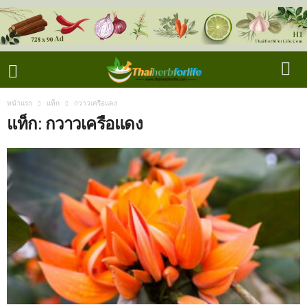
หน้าแรก
แท็ก
กวาวเครือแดง
แท็ก: กวาวเครือแดง