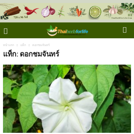
หน้าแรก
แท็ก
ดอกชมจันทร์
แท็ก: ดอกชมจันทร์