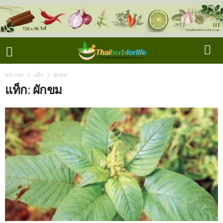
หน้าแรก
แท็ก
ผักขม
แท็ก: ผักขม