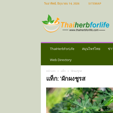
วันอาทิตย์, มิถุนายน 14, 2026
SITEMAP
ส
มุ
น
ไ
พ
ร
ไ
ท
ThaiHerbForLife
สมุนไพรไทย
ข่า
ย
ข่
Web Directory
า
ว
หน้าแรก
แท็ก
‘ผักผงชูรส
ส
แท็ก: ‘ผักผงชูรส
มุ
น
ไ
พ
ร
ป
ร