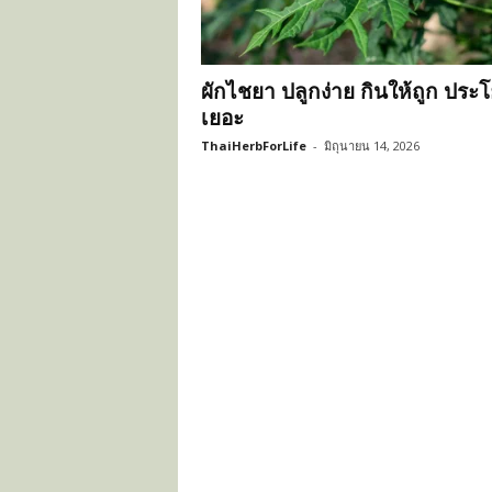
ะ
โ
ย
ผักไชยา ปลูกง่าย กินให้ถูก ประ
ช
น์
เยอะ
ข
ThaiHerbForLife
-
มิถุนายน 14, 2026
อ
ง
ส
มุ
น
ไ
พ
ร
ไ
ท
ย