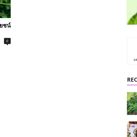
โยชน์
0
แ
RE