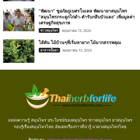
“พัฒนา” ชูอภัยภูเบศรโมเดล พัฒนายาสมุนไพร
“สมุนไพรกระดูกไก่ดำ-ตำรับกลีบบัวแดง” เพิ่มมูลค่า
เศรษฐกิจสุขภาพ
ข่าวสมุนไพร
พฤษภาคม 13, 2026
ไส้ตัน ไม้บ้านๆที่เริ่มหายาก ไม้มากสรรพคุณ
อาหารเป็นยา
พฤษภาคม 13, 2026
แหล่งความรู้ สมุนไพร ประโยชน์ของสมุนไพร ข่าวสมุนไพร ยาสมุนไพร
รอบรู้เรื่องสมุนไพรไทย อัพเดทเรื่องราวที่น่ารู้ แวดวงสมุนไพรไทย
ติดต่อเรา:
onlinemarketingthailand@gmail.com