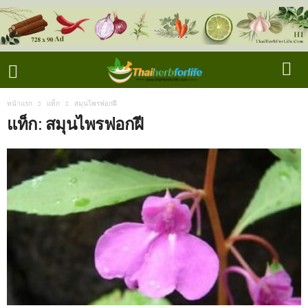
หน้าแรก
แท็ก
สมุนไพรฟอกฝี
แท็ก: สมุนไพรฟอกฝี