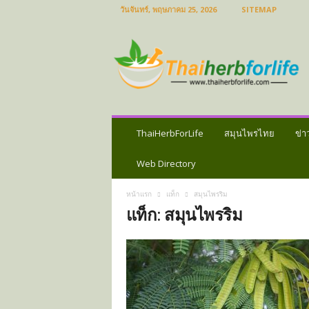
วันจันทร์, พฤษภาคม 25, 2026
SITEMAP
ส
มุ
น
ไ
พ
ร
ไ
ท
ThaiHerbForLife
สมุนไพรไทย
ข่า
ย
ข่
Web Directory
า
ว
หน้าแรก
แท็ก
สมุนไพรริม
ส
แท็ก: สมุนไพรริม
มุ
น
ไ
พ
ร
ป
ร