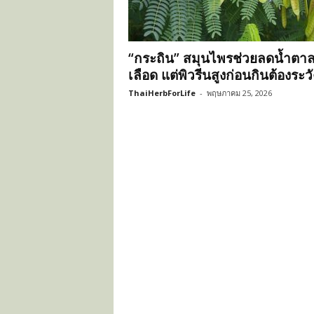
ะ
โ
ย
“กระถิน” สมุนไพรช่วยลดน้ำตา
ช
น์
เลือด แต่พิวรีนสูงก่อนกินต้องระวั
ข
ThaiHerbForLife
-
พฤษภาคม 25, 2026
อ
ง
ส
มุ
น
ไ
พ
ร
ไ
ท
ย