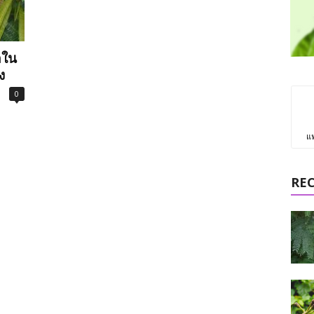
ลใน
ง
0
แ
RE