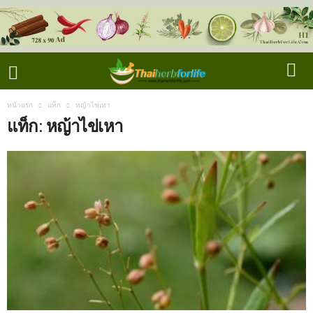
หน้าแรก
แท็ก
หญ้าไข่เหา
แท็ก: หญ้าไข่เหา