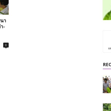
ฒนา
ดำ-
0
แ
RE