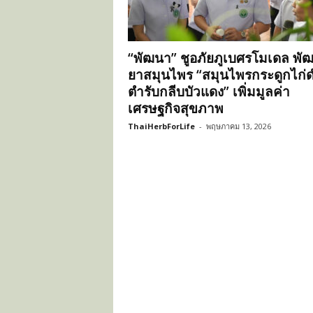
ะ
โ
ย
“พัฒนา” ชูอภัยภูเบศรโมเดล พั
ช
น์
ยาสมุนไพร “สมุนไพรกระดูกไก่
ข
ตำรับกลีบบัวแดง” เพิ่มมูลค่า
อ
เศรษฐกิจสุขภาพ
ง
ThaiHerbForLife
-
พฤษภาคม 13, 2026
ส
มุ
น
ไ
พ
ร
ไ
ท
ย