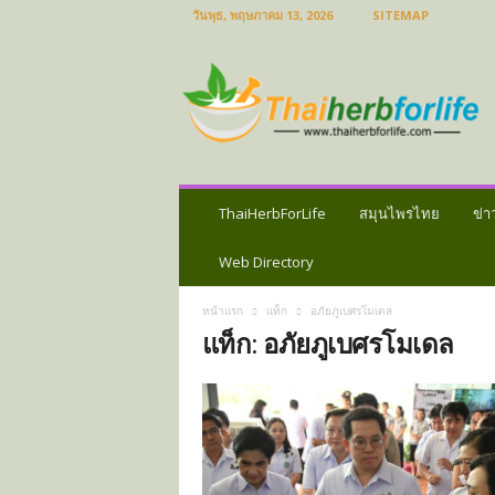
วันพุธ, พฤษภาคม 13, 2026
SITEMAP
ส
มุ
น
ไ
พ
ร
ไ
ท
ThaiHerbForLife
สมุนไพรไทย
ข่า
ย
ข่
Web Directory
า
ว
หน้าแรก
แท็ก
อภัยภูเบศรโมเดล
ส
แท็ก: อภัยภูเบศรโมเดล
มุ
น
ไ
พ
ร
ป
ร