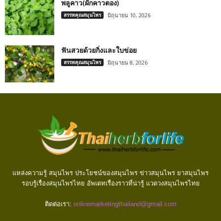
พลูคาว(ผักคาวตอง)
สรรพคุณสมุนไพร
มิถุนายน 10, 2026
ฟันสวยด้วยกิ่งและใบข่อย
สรรพคุณสมุนไพร
มิถุนายน 8, 2026
แหล่งความรู้ สมุนไพร ประโยชน์ของสมุนไพร ข่าวสมุนไพร ยาสมุนไพร
รอบรู้เรื่องสมุนไพรไทย อัพเดทเรื่องราวที่น่ารู้ แวดวงสมุนไพรไทย
ติดต่อเรา:
onlinemarketingthailand@gmail.com