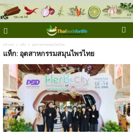
หน้าแรก
แท็ก
อุตสาหกรรมสมุนไพรไทย
แท็ก: อุตสาหกรรมสมุนไพรไทย