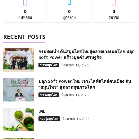
0
0
0
แฟนคลับ
ผู้ติดตาม
สมาชิก
RECENT POSTS
กรมพัฒน์ฯ ดันสมุนไพรไทยสู่ตลาดเวลเนสโลก ปลุก
Soft Power สร้างมูลค่าเศรษฐกิจ
ข่าวสมุนไพร
มิถุนายน 13, 2026
ปลุก Soft Power ไทย เจาะไลฟ์สไตล์คนเมือง ดัน
“สมุนไพร” สู่ตลาดสุขภาพโลก
ข่าวสมุนไพร
มิถุนายน 13, 2026
เตย
รอบรู้สมุนไพร
มิถุนายน 11, 2026