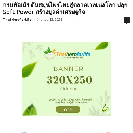
กรมพัฒน์ฯ ดันสมุนไพรไทยสู่ตลาดเวลเนสโลก ปลุก
Soft Power สร้างมูลค่าเศรษฐกิจ
ThaiHerbForLife
-
มิถุนายน 13, 2026
0