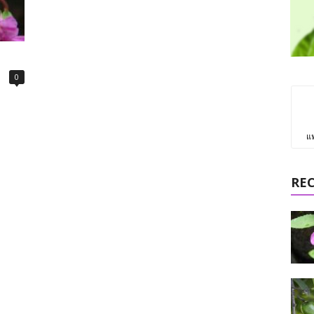
0
แ
RE