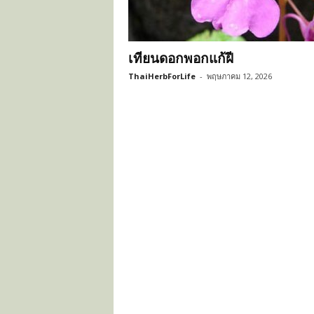
ะ
โ
ย
เทียนดอกพอกแก้ฝี
ช
น์
ThaiHerbForLife
-
พฤษภาคม 12, 2026
ข
อ
ง
ส
มุ
น
ไ
พ
ร
ไ
ท
ย