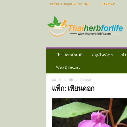
วันอังคาร, พฤษภาคม 12, 2026
SITEMAP
ส
มุ
น
ไ
พ
ร
ไ
ท
ThaiHerbForLife
สมุนไพรไทย
ข่า
ย
ข่
Web Directory
า
ว
หน้าแรก
แท็ก
เทียนดอก
ส
แท็ก: เทียนดอก
มุ
น
ไ
พ
ร
ป
ร