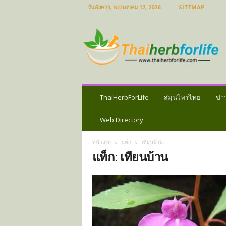
วันอังคาร, พฤษภาคม 12, 2026
SITEMAP
ส
มุ
น
ไ
พ
ร
ไ
ท
ThaiHerbForLife
สมุนไพรไทย
ข่า
ย
ข่
Web Directory
า
ว
หน้าแรก
แท็ก
เทียนบ้าน
ส
แท็ก: เทียนบ้าน
มุ
น
ไ
พ
ร
ป
ร