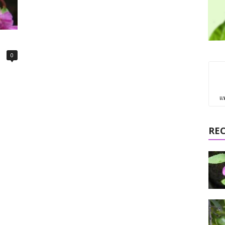
0
แ
RE