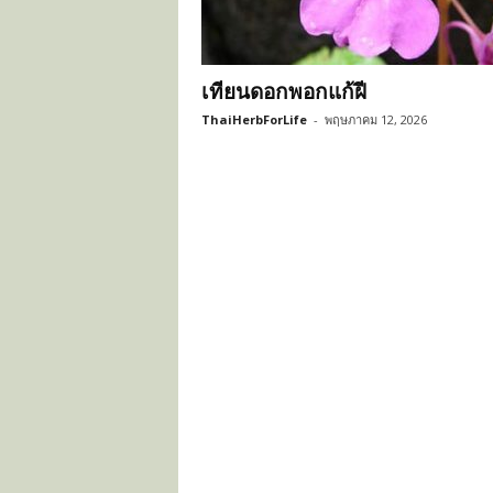
ะ
โ
ย
เทียนดอกพอกแก้ฝี
ช
น์
ThaiHerbForLife
-
พฤษภาคม 12, 2026
ข
อ
ง
ส
มุ
น
ไ
พ
ร
ไ
ท
ย