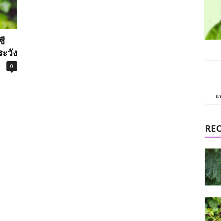
ซี
ะวัง
0
แ
RE