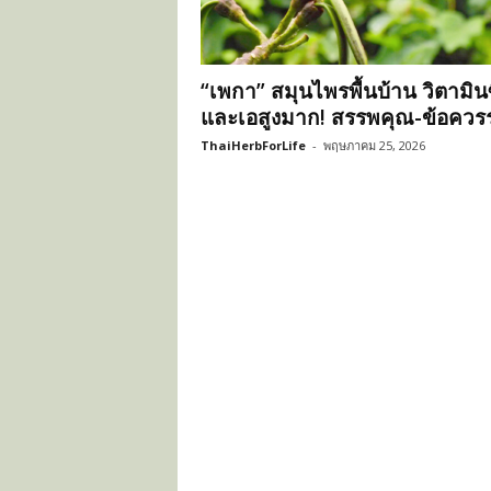
ะ
โ
ย
“เพกา” สมุนไพรพื้นบ้าน วิตามิน
ช
น์
และเอสูงมาก! สรรพคุณ-ข้อควรร
ข
ThaiHerbForLife
-
พฤษภาคม 25, 2026
อ
ง
ส
มุ
น
ไ
พ
ร
ไ
ท
ย