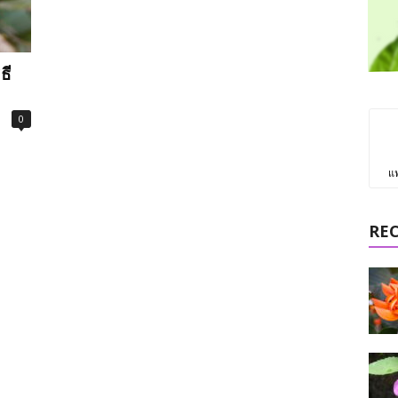
ธี
0
แ
RE