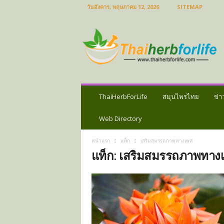
วันอังคาร, พฤษภาคม 12, 2026
SITEMAP
ส
มุ
น
ไ
พ
ร
ไ
ท
ThaiHerbForLife
สมุนไพรไทย
ข่า
ย
ข่
Web Directory
า
ว
หน้าแรก
แท็ก
เสริมสมรรถภาพทางเพศ
ส
แท็ก: เสริมสมรรถภาพทาง
มุ
น
ไ
พ
ร
ป
ร