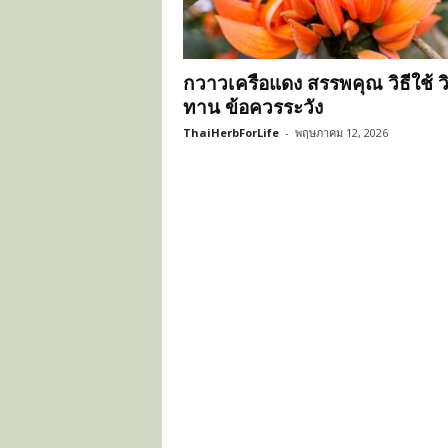
ะ
โ
ย
กวาวเครือแดง สรรพคุณ วิธีใช้ วิ
ช
น์
ทาน ข้อควรระวัง
ข
ThaiHerbForLife
-
พฤษภาคม 12, 2026
อ
ง
ส
มุ
น
ไ
พ
ร
ไ
ท
ย