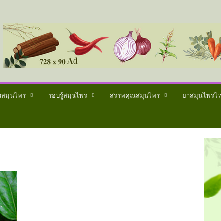
วสมุนไพร
รอบรู้สมุนไพร
สรรพคุณสมุนไพร
ยาสมุนไพรไ