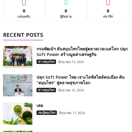
0
0
0
แฟนคลับ
ผู้ติดตาม
สมาชิก
RECENT POSTS
กรมพัฒน์ฯ ดันสมุนไพรไทยสู่ตลาดเวลเนสโลก ปลุก
Soft Power สร้างมูลค่าเศรษฐกิจ
ข่าวสมุนไพร
มิถุนายน 13, 2026
ปลุก Soft Power ไทย เจาะไลฟ์สไตล์คนเมือง ดัน
“สมุนไพร” สู่ตลาดสุขภาพโลก
ข่าวสมุนไพร
มิถุนายน 13, 2026
เตย
รอบรู้สมุนไพร
มิถุนายน 11, 2026