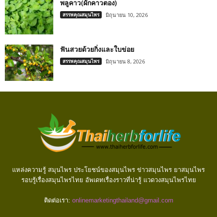
พลูคาว(ผักคาวตอง)
สรรพคุณสมุนไพร
มิถุนายน 10, 2026
ฟันสวยด้วยกิ่งและใบข่อย
สรรพคุณสมุนไพร
มิถุนายน 8, 2026
แหล่งความรู้ สมุนไพร ประโยชน์ของสมุนไพร ข่าวสมุนไพร ยาสมุนไพร
รอบรู้เรื่องสมุนไพรไทย อัพเดทเรื่องราวที่น่ารู้ แวดวงสมุนไพรไทย
ติดต่อเรา:
onlinemarketingthailand@gmail.com