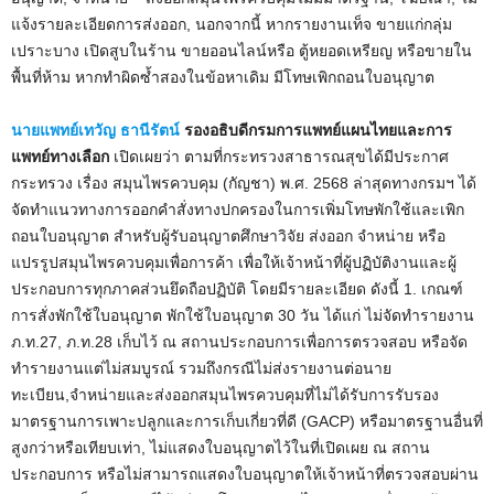
แจ้งรายละเอียดการส่งออก, นอกจากนี้ หากรายงานเท็จ ขายแก่กลุ่ม
เปราะบาง เปิดสูบในร้าน ขายออนไลน์หรือ ตู้หยอดเหรียญ หรือขายใน
พื้นที่ห้าม หากทำผิดซ้ำสองในข้อหาเดิม มีโทษเพิกถอนใบอนุญาต
นายแพทย์เทวัญ ธานีรัตน์
รองอธิบดีกรมการแพทย์แผนไทยและการ
แพทย์ทางเลือก
เปิดเผยว่า ตามที่กระทรวงสาธารณสุขได้มีประกาศ
กระทรวง เรื่อง สมุนไพรควบคุม (กัญชา) พ.ศ. 2568 ล่าสุดทางกรมฯ ได้
จัดทำแนวทางการออกคำสั่งทางปกครองในการเพิ่มโทษพักใช้และเพิก
ถอนใบอนุญาต สำหรับผู้รับอนุญาตศึกษาวิจัย ส่งออก จำหน่าย หรือ
แปรรูปสมุนไพรควบคุมเพื่อการค้า เพื่อให้เจ้าหน้าที่ผู้ปฏิบัติงานและผู้
ประกอบการทุกภาคส่วนยึดถือปฏิบัติ โดยมีรายละเอียด ดังนี้ 1. เกณฑ์
การสั่งพักใช้ใบอนุญาต พักใช้ใบอนุญาต 30 วัน ได้แก่ ไม่จัดทำรายงาน
ภ.ท.27, ภ.ท.28 เก็บไว้ ณ สถานประกอบการเพื่อการตรวจสอบ หรือจัด
ทำรายงานแต่ไม่สมบูรณ์ รวมถึงกรณีไม่ส่งรายงานต่อนาย
ทะเบียน,จำหน่ายและส่งออกสมุนไพรควบคุมที่ไม่ได้รับการรับรอง
มาตรฐานการเพาะปลูกและการเก็บเกี่ยวที่ดี (GACP) หรือมาตรฐานอื่นที่
สูงกว่าหรือเทียบเท่า, ไม่แสดงใบอนุญาตไว้ในที่เปิดเผย ณ สถาน
ประกอบการ หรือไม่สามารถแสดงใบอนุญาตให้เจ้าหน้าที่ตรวจสอบผ่าน