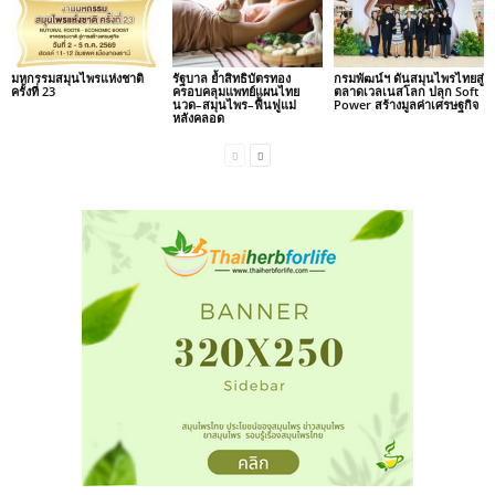
มหกรรมสมุนไพรแห่งชาติ
รัฐบาล ย้ำสิทธิบัตรทอง
กรมพัฒน์ฯ ดันสมุนไพรไทยสู่
ครั้งที่ 23
ครอบคลุมแพทย์แผนไทย
ตลาดเวลเนสโลก ปลุก Soft
นวด–สมุนไพร–ฟื้นฟูแม่
Power สร้างมูลค่าเศรษฐกิจ
หลังคลอด