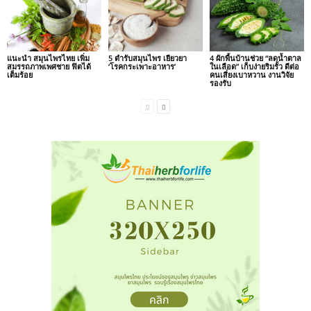
แนะนำ สมุนไพรไทย เพิ่ม
5 ตำรับสมุนไพร เยียวยา
4 ผักพื้นบ้านช่วย “ลดน้ำตาล
สมรรถภาพเพศชาย ฟิตได้
‘โรคกระเพาะอาหาร’
ในเลือด” เก็บง่ายริมรั้ว ดีต่อ
เต็มร้อย
คนเสี่ยงเบาหวาน งานวิจัย
รองรับ