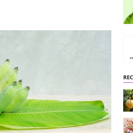
แ
REC