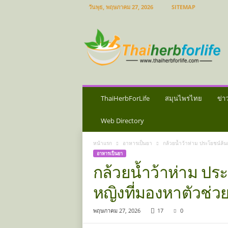
วันพุธ, พฤษภาคม 27, 2026
SITEMAP
ส
มุ
น
ไ
พ
ร
ไ
ท
ThaiHerbForLife
สมุนไพรไทย
ข่า
ย
ข่
Web Directory
า
ว
หน้าแรก
อาหารเป็นยา
กล้วยน้ำว้าห่าม ประโยชน์ล้น
ส
อาหารเป็นยา
มุ
กล้วยน้ำว้าห่าม ปร
น
ไ
หญิงที่มองหาตัวช่ว
พ
ร
พฤษภาคม 27, 2026
17
0
ป
ร