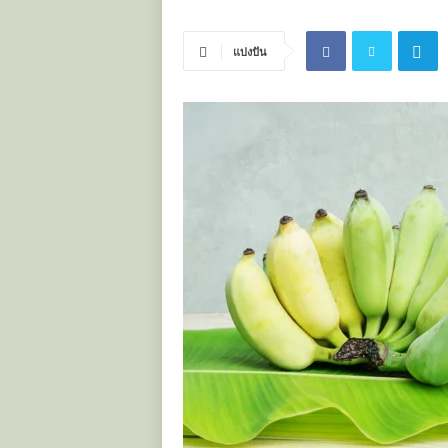
ะ
โ
แบ่งปัน
ย
ช
น์
ข
อ
ง
ส
มุ
น
ไ
พ
ร
ไ
ท
ย