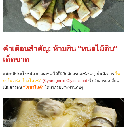
คำเตือนสำคัญ: ห้ามกิน “หน่อไม้ดิบ”
เด็ดขาด
แม้จะมีประโยชน์มาก แต่หน่อไม้ก็มีกับดักมรณะซ่อนอยู่ นั่นคือสาร
ไซ
ยาโนเจนิก ไกลโคไซด์
(Cyanogenic Glycosides)
ซึ่งสามารถเปลี่ยน
เป็นสารพิษ
“ไซยาไนด์”
ได้หากรับประทานดิบๆ