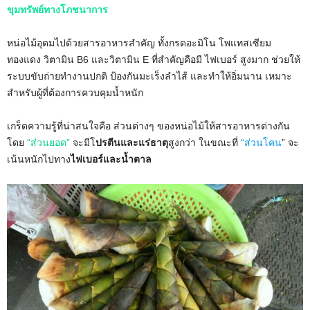
ขุมทรัพย์ทางโภชนาการ
หน่อไม้อุดมไปด้วยสารอาหารสำคัญ ทั้งกรดอะมิโน โพแทสเซียม
ทองแดง วิตามิน B6 และวิตามิน E ที่สำคัญคือมี ไฟเบอร์ สูงมาก ช่วยให้
ระบบขับถ่ายทำงานปกติ ป้องกันมะเร็งลำไส้ และทำให้อิ่มนาน เหมาะ
สำหรับผู้ที่ต้องการควบคุมน้ำหนัก
เกร็ดความรู้ที่น่าสนใจคือ ส่วนต่างๆ ของหน่อไม้ให้สารอาหารต่างกัน
โดย
“ส่วนยอด”
จะมีโ
ปรตีนและแร่ธาตุ
สูงกว่า ในขณะที่
“ส่วนโคน
” จะ
เน้นหนักไปทาง
ไฟเบอร์และน้ำตาล