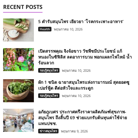
RECENT POSTS
5 ตำรับสมุนไพร เยียวยา ‘โรคกระเพาะอาหาร’
Health
พฤษภาคม 10, 2026
เปิดสรรพคุณ จิงจ้อขาว วัชพืชมีประโยชน์ แก้
หนองในซิฟิลิส ลดอาการบวม พอกแผลกไฟไหม้ น้ำ
ร้อนลวก
รอบรู้สมุนไพร
พฤษภาคม 10, 2026
ผัก 1 ชนิด ฉายาสมุนไพรแห่งกามารมณ์ สุดยอดซู
เปอร์ฟู้ด ดีต่อหัวใจและกระดูก
รอบรู้สมุนไพร
พฤษภาคม 10, 2026
อภัยภูเบศร ประกาศตรึงราคาผลิตภัณฑ์สุขภาพ-
สมุนไพร ถึงสิ้นปี 69 ช่วยแบกรับต้นทุนค่าใช้จ่าย
แทนปชช.
ข่าวสมุนไพร
พฤษภาคม 9, 2026