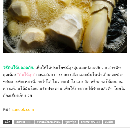
วิธีกินให้ปลอดภัย:
เพื่อให้ได้ประโยชน์สูงสุดและปลอดภัยจากสารพิษ
คุณต้อง
“ต้มให้สุก”
ก่อนเสมอ การปอกเปลือกและต้มในน้ำเดือดจะช่วย
ขจัดสารพิษเหล่านี้ออกไปได้ ไม่ว่าจะนำไปแกง ผัด หรือดอง ก็ต้องผ่าน
ความร้อนให้มั่นใจก่อนรับประทาน เพื่อให้ร่างกายได้รับแต่สิ่งดีๆ โดยไม่
ต้องเสี่ยงเจ็บป่วย
ที่มา:
sanook.com
แท็ก
SUPERFOOD
ช่วยลดน้ำตาล-ไขมัน
ซูเปอร์ฟู้ด
ผักบ้านๆ ของไทย
หน่อไม้