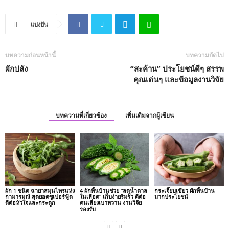
แบ่งปัน
บทความก่อนหน้านี้
บทความถัดไป
ผักปลัง
“สะค้าน” ประโยชน์ดีๆ สรรพ
คุณเด่นๆ และข้อมูลงานวิจัย
บทความที่เกี่ยวข้อง
เพิ่มเติมจากผู้เขียน
ผัก 1 ชนิด ฉายาสมุนไพรแห่ง
4 ผักพื้นบ้านช่วย “ลดน้ำตาล
กระเจี๊ยบเขียว ผักพื้นบ้าน
กามารมณ์ สุดยอดซูเปอร์ฟู้ด
ในเลือด” เก็บง่ายริมรั้ว ดีต่อ
มากประโยชน์
ดีต่อหัวใจและกระดูก
คนเสี่ยงเบาหวาน งานวิจัย
รองรับ