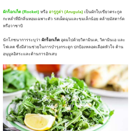
ผักร็อกเก็ต (Rocket)
หรือ
อารูกูล่า (Arugula)
เป็นผักใบเขียวตระกูล
กะหล่ำที่มีกลิ่นหอมเฉพาะตัว รสเผ็ดฉุนและขมเล็กน้อย คล้ายมัสตาร์ด
หรือวาซาบิ
นักโภชนาการระบุว่า
ผักร็อกเก็ต
อุดมไปด้วยวิตามินเค, วิตามินเอ และ
โฟเลต ซึ่งมีส่วนช่วยในการบำรุงกระดูก ปกป้องหลอดเลือดหัวใจ ต้าน
อนุมูลอิสระและต้านการอักเสบ