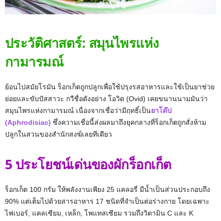
ประวัติศาสตร์: สมุนไพรแห่ง
กามารมณ์
ย้อนไปสมัยโรมัน ร็อกเก็ตถูกปลูกเพื่อใช้ปรุงรสอาหารและใช้เป็นยาช่วย
ย่อยและขับปัสสาวะ กวีชื่อดังอย่าง โอวิด (Ovid) เคยขนานนามมันว่า
สมุนไพรแห่งกามารมณ์ เนื่องจากเชื่อว่ามีฤทธิ์เป็น
ยาโด๊ป
(Aphrodisiac)
ซึ่งความเชื่อนี้ส่งผลมาถึงยุคกลางที่ร็อกเก็ตถูกสั่งห้าม
ปลูกในสวนของสำนักสงฆ์เลยทีเดียว
5 ประโยชน์เด่นของผักร็อกเก็ต
ร็อกเก็ต 100 กรัม ให้พลังงานเพียง 25 แคลอรี่ มีน้ำเป็นส่วนประกอบถึง
90% แต่เต็มไปด้วยสารอาหาร 17 ชนิดที่จำเป็นต่อร่างกาย โดยเฉพาะ
ไฟเบอร์, แคลเซียม, เหล็ก, โพแทสเซียม รวมถึงวิตามิน C และ K