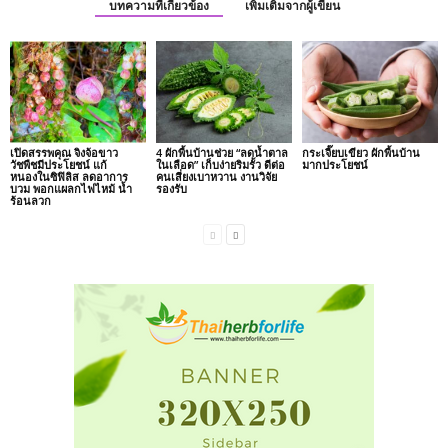
บทความที่เกี่ยวข้อง
เพิ่มเติมจากผู้เขียน
เปิดสรรพคุณ จิงจ้อขาว
4 ผักพื้นบ้านช่วย “ลดน้ำตาล
กระเจี๊ยบเขียว ผักพื้นบ้าน
วัชพืชมีประโยชน์ แก้
ในเลือด” เก็บง่ายริมรั้ว ดีต่อ
มากประโยชน์
หนองในซิฟิลิส ลดอาการ
คนเสี่ยงเบาหวาน งานวิจัย
บวม พอกแผลกไฟไหม้ น้ำ
รองรับ
ร้อนลวก