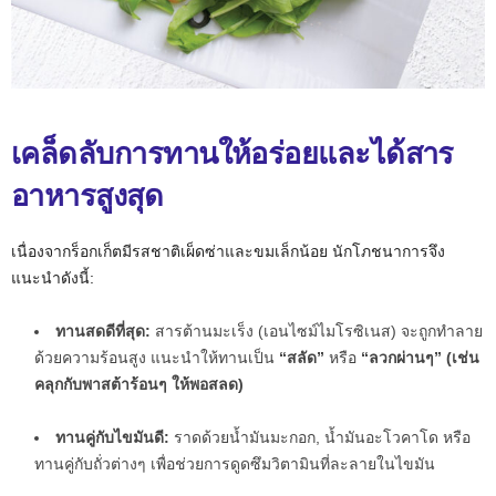
เคล็ดลับการทานให้อร่อยและได้สาร
อาหารสูงสุด
เนื่องจากร็อกเก็ตมีรสชาติเผ็ดซ่าและขมเล็กน้อย นักโภชนาการจึง
แนะนำดังนี้:
ทานสดดีที่สุด:
สารต้านมะเร็ง (เอนไซม์ไมโรซิเนส) จะถูกทำลาย
ด้วยความร้อนสูง แนะนำให้ทานเป็น
“สลัด”
หรือ
“ลวกผ่านๆ”
(เช่น
คลุกกับพาสต้าร้อนๆ ให้พอสลด)
ทานคู่กับไขมันดี:
ราดด้วยน้ำมันมะกอก, น้ำมันอะโวคาโด หรือ
ทานคู่กับถั่วต่างๆ เพื่อช่วยการดูดซึมวิตามินที่ละลายในไขมัน