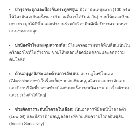
บำรุงกระดูกและป้องกันกระดูกพรุน:
มีวิตามินเคสูงมาก (100 กรัม
ให้วิตามินเคเกินครึ่งของปริมาณที่ควรได้รับต่อวัน) ช่วยให้แคลเซียม
เกาะกระดูกได้ดีขึ้น และทำงานร่วมกับวิตามินดีเพื่อรักษาความหนา
แน่นของกระดูก
ปกป้องหัวใจและคุมความดัน:
มีไนเตรตธรรมชาติที่เปลี่ยนเป็นไน
ตริกออกไซด์ในร่างกาย ช่วยให้หลอดเลือดผ่อนคลายและลดความ
ดันโลหิต
ต้านอนุมูลอิสระและต้านการอักเสบ:
สารกลูโคซิโนเลต
(Glucosinolates) ในร็อกเก็ตช่วยสะเทินอนุมูลอิสระ ลดการอักเสบ
และมีงานวิจัยชี้ว่าอาจช่วยป้องกันมะเร็งบางชนิด เช่น มะเร็งเต้านม
และมะเร็งลำไส้ใหญ่
ช่วยจัดการระดับน้ำตาลในเลือด:
เป็นอาหารที่มีดัชนีน้ำตาลต่ำ
(Low GI) และมีสารต้านอนุมูลอิสระที่ช่วยเพิ่มความไวต่ออินซูลิน
(Insulin Sensitivity)