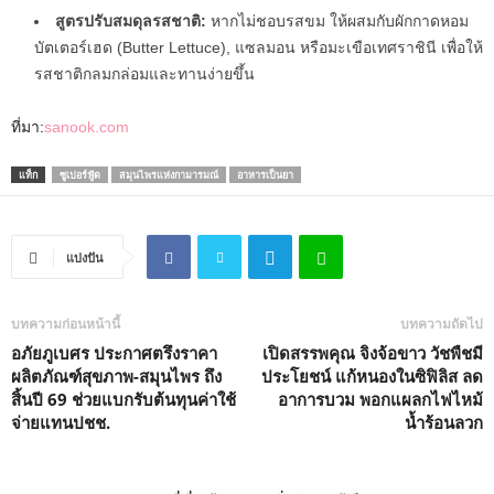
สูตรปรับสมดุลรสชาติ:
หากไม่ชอบรสขม ให้ผสมกับผักกาดหอม
บัตเตอร์เฮด (Butter Lettuce), แซลมอน หรือมะเขือเทศราชินี เพื่อให้
รสชาติกลมกล่อมและทานง่ายขึ้น
ที่มา:
sanook.com
แท็ก
ซูเปอร์ฟู้ด
สมุนไพรแห่งกามารมณ์
อาหารเป็นยา
แบ่งปัน
บทความก่อนหน้านี้
บทความถัดไป
อภัยภูเบศร ประกาศตรึงราคา
เปิดสรรพคุณ จิงจ้อขาว วัชพืชมี
ผลิตภัณฑ์สุขภาพ-สมุนไพร ถึง
ประโยชน์ แก้หนองในซิฟิลิส ลด
สิ้นปี 69 ช่วยแบกรับต้นทุนค่าใช้
อาการบวม พอกแผลกไฟไหม้
จ่ายแทนปชช.
น้ำร้อนลวก