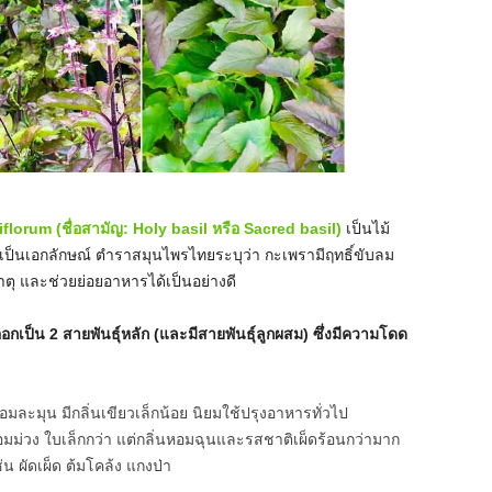
orum (ชื่อสามัญ: Holy basil หรือ Sacred basil)
เป็นไม้
อนเป็นเอกลักษณ์ ตำราสมุนไพรไทยระบุว่า กะเพรามีฤทธิ์ขับลม
ธาตุ และช่วยย่อยอาหารได้เป็นอย่างดี
ป็น 2 สายพันธุ์หลัก (และมีสายพันธุ์ลูกผสม) ซึ่งมีความโดด
อมละมุน มีกลิ่นเขียวเล็กน้อย นิยมใช้ปรุงอาหารทั่วไป
มม่วง ใบเล็กกว่า แต่กลิ่นหอมฉุนและรสชาติเผ็ดร้อนกว่ามาก
น ผัดเผ็ด ต้มโคล้ง แกงป่า