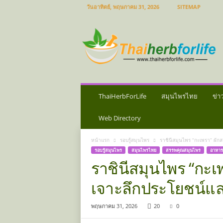
วันอาทิตย์, พฤษภาคม 31, 2026
SITEMAP
ส
มุ
น
ไ
พ
ร
ไ
ท
ThaiHerbForLife
สมุนไพรไทย
ข่า
ย
ข่
Web Directory
า
ว
หน้าแรก
รอบรู้สมุนไพร
ราชินีสมุนไพร “กะเพรา” ผักส
ส
รอบรู้สมุนไพร
สมุนไพรไทย
สรรพคุณสมุนไพร
อาหาร
มุ
ราชินีสมุนไพร “กะเพ
น
ไ
เจาะลึกประโยชน์แล
พ
ร
พฤษภาคม 31, 2026
20
0
ป
ร