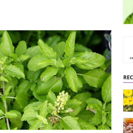
แ
REC