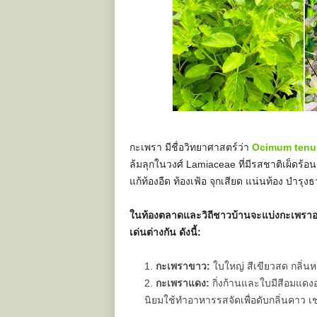
กะเพรา มีชื่อวิทยาศาสตร์ว่า
Ocimum tenuifl
ล้มลุกในวงศ์ Lamiaceae ที่มีรสชาติเผ็ดร้
แก้ท้องอืด ท้องเฟ้อ จุกเสียด แน่นท้อง บำรุง
ในท้องตลาดและวิถีชาวบ้านจะแบ่งกะเพราออกเ
เด่นต่างกัน ดังนี้:
กะเพราขาว:
ใบใหญ่ สีเขียวสด กลิ่นห
กะเพราแดง:
กิ่งก้านและใบมีสีอมแดงอ
นิยมใช้ทำอาหารรสจัดเพื่อดับกลิ่นคาว เช่