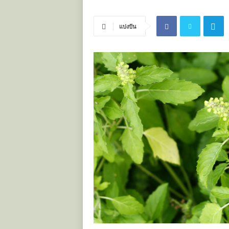
ะ
โ
แบ่งปัน
ย
ช
น์
ข
อ
ง
ส
มุ
น
ไ
พ
ร
ไ
ท
ย