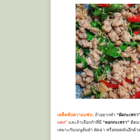
เคล็ดลับความแซ่บ:
ถ้าอยากทำ
“ผัดกะเพรา
แดง”
และถ้าเลือกกำที่มี
“ดอกกะเพรา”
ติดมา
เหมาะกับเมนูต้มยำ ผัดฉ่า หรือทอดมันอีกด้ว