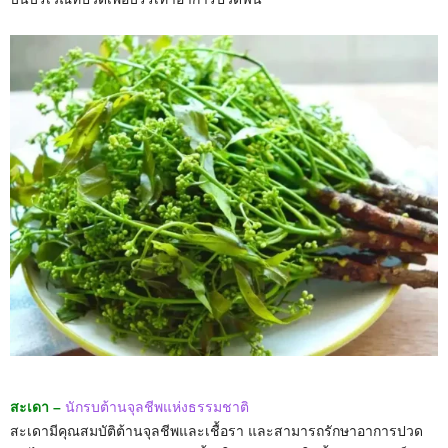
สะเดา –
นักรบต้านจุลชีพแห่งธรรมชาติ
สะเดามีคุณสมบัติต้านจุลชีพและเชื้อรา และสามารถรักษาอาการปวด