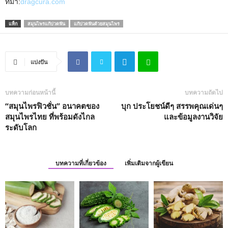
ที่มา:
dragcura.com
แท็ก
สมุนไพรแก้ปวดฟัน
แก้ปวดฟันด้วยสมุนไพร
แบ่งปัน
บทความก่อนหน้านี้
บทความถัดไป
“สมุนไพรฟิวชั่น” อนาคตของ
บุก ประโยชน์ดีๆ สรรพคุณเด่นๆ
สมุนไพรไทย ที่พร้อมดังไกล
และข้อมูลงานวิจัย
ระดับโลก
บทความที่เกี่ยวข้อง
เพิ่มเติมจากผู้เขียน