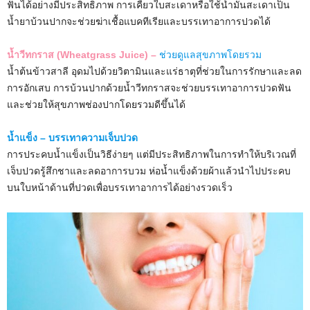
ฟันได้อย่างมีประสิทธิภาพ การเคี้ยวใบสะเดาหรือใช้น้ำมันสะเดาเป็น
น้ำยาบ้วนปากจะช่วยฆ่าเชื้อแบคทีเรียและบรรเทาอาการปวดได้
น้ำวีทกราส (Wheatgrass Juice) –
ช่วยดูแลสุขภาพโดยรวม
น้ำต้นข้าวสาลี อุดมไปด้วยวิตามินและแร่ธาตุที่ช่วยในการรักษาและลด
การอักเสบ การบ้วนปากด้วยน้ำวีทกราสจะช่วยบรรเทาอาการปวดฟัน
และช่วยให้สุขภาพช่องปากโดยรวมดีขึ้นได้
น้ำแข็ง – บรรเทาความเจ็บปวด
การประคบน้ำแข็งเป็นวิธีง่ายๆ แต่มีประสิทธิภาพในการทำให้บริเวณที่
เจ็บปวดรู้สึกชาและลดอาการบวม ห่อน้ำแข็งด้วยผ้าแล้วนำไปประคบ
บนใบหน้าด้านที่ปวดเพื่อบรรเทาอาการได้อย่างรวดเร็ว