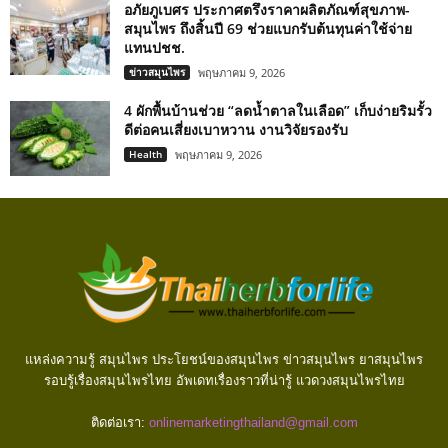
อภัยภูเบศร ประกาศตรึงราคาผลิตภัณฑ์สุขภาพ-
สมุนไพร ถึงสิ้นปี 69 ช่วยแบกรับต้นทุนค่าใช้จ่าย
แทนปชช.
ข่าวสมุนไพร
พฤษภาคม 9, 2026
4 ผักพื้นบ้านช่วย “ลดน้ำตาลในเลือด” เก็บง่ายริมรั้ว
ดีต่อคนเสี่ยงเบาหวาน งานวิจัยรองรับ
Health
พฤษภาคม 9, 2026
แหล่งความรู้ สมุนไพร ประโยชน์ของสมุนไพร ข่าวสมุนไพร ยาสมุนไพร
รอบรู้เรื่องสมุนไพรไทย อัพเดทเรื่องราวที่น่ารู้ แวดวงสมุนไพรไทย
ติดต่อเรา:
onlinemarketingthailand@gmail.com