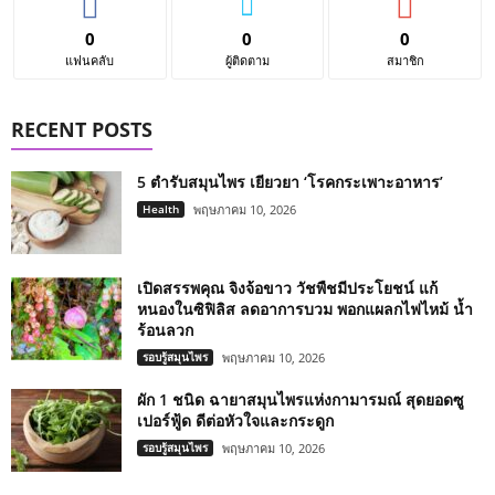
0
0
0
แฟนคลับ
ผู้ติดตาม
สมาชิก
RECENT POSTS
5 ตำรับสมุนไพร เยียวยา ‘โรคกระเพาะอาหาร’
Health
พฤษภาคม 10, 2026
เปิดสรรพคุณ จิงจ้อขาว วัชพืชมีประโยชน์ แก้
หนองในซิฟิลิส ลดอาการบวม พอกแผลกไฟไหม้ น้ำ
ร้อนลวก
รอบรู้สมุนไพร
พฤษภาคม 10, 2026
ผัก 1 ชนิด ฉายาสมุนไพรแห่งกามารมณ์ สุดยอดซู
เปอร์ฟู้ด ดีต่อหัวใจและกระดูก
รอบรู้สมุนไพร
พฤษภาคม 10, 2026