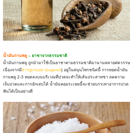
น้ำมันกานพลู
– ยาชาจากธรรมชาติ
น้ำมันกานพลู ถูกนำมาใช้เป็นยาชาตามธรรมชาติมานานหลายศตวรรษ
เนื่องจากมี
สารยูเกนอล (eugenol
) อยู่ในสมุนไพรชนิดนี้ การหยดน้ำมัน
กานพลู 2-3 หยดลงบนบริเวณที่ปวดจะทำให้เส้นประสาทชา ลดความ
เจ็บปวดและการอักเสบได้ น้ำมันหอมระเหยนี้จะช่วยบรรเทาอาการปวด
ฟันได้เป็นอย่างดี