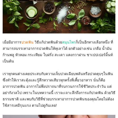
เมื่อมีอาการ
ปวดฟัน
วิธีแก้ปวดฟันด้วย
สมุนไพร
ก็เป็นอีกทางเลือกหนึ่ง ที่
สามารถบรรเทาอาการปวดฟันให้ทุเลาได้ ยกตัวอย่างเช่น เกลือ น้ำมัน
ก้านพลู หัวหอม กระเทียม ใบฝรั่ง สะเดา แตงกวาฝาน ชาเปปเปอร์มิ้นท์
เป็นต้น
เราทุกคนต่างเคยประสบกับความเจ็บปวดเฉียบพลันหรือปวดตุบๆในฟัน
ซึ่งทำให้เราสะดุ้งและรู้สึกหวาดเสียวทุกครั้งที่เคี้ยวอาหาร นั่นก็คือ
อาการปวดฟัน อาการไม่พึงปราถนาที่รบกวนการใช้ชีวิตประจำวัน แต่
อย่ากังวลไป เพราะในบทความนี้ เราจะเจาะลึกถึงการแก้ปวดฟัน ด้วยวิธี
ธรรมชาติ และพบกับวิธีที่ช่วยบรรเทาอาการปวดฟันของคุณโดยไม่ต้อง
ใช้สารเคมีรุนแรง ตามไปดูกันเลย!