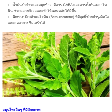
น้ำมันรำข้าวและจมูกข้าว: มีสาร GABA และสารตั้งต้นเมลาโท
นิน ช่วยคลายกังวลและทำให้นอนหลับได้ดีขึ้น.
ฟักทอง: มีเบต้าแคโรทีน (Beta-carotene) ที่มีฤทธิ์ช่วยบำรุงจิตใจ
และลดอาการซึมเศร้าได้.
สมุนไพรอื่นๆ ที่มีศักยภาพ: