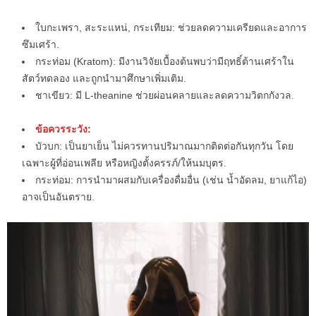
ใบกะเพรา, สะระแหน่, กระเทียม: ช่วยลดความเครียดและอาการ
ซึมเศร้า.
กระท่อม (Kratom): มีงานวิจัยเบื้องต้นพบว่ามีฤทธิ์ต้านเศร้าใน
สัตว์ทดลอง และถูกนำมาศึกษาเพิ่มเติม.
ชาเขียว: มี L-theanine ช่วยผ่อนคลายและลดความวิตกกังวล.
ข้อควรระวัง:
บัวบก: เป็นยาเย็น ไม่ควรทานปริมาณมากติดต่อกันทุกวัน โดย
เฉพาะผู้ที่อ่อนเพลีย หรือหญิงตั้งครรภ์/ให้นมบุตร.
กระท่อม: การนำมาผสมกับเครื่องดื่มอื่น (เช่น น้ำอัดลม, ยาแก้ไอ)
อาจเป็นอันตราย.