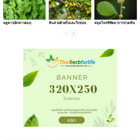
พลูคาว(ผักคาวตอง)
ฟันสวยด้วยกิ่งและใบข่อย
สมุนไพรพิชิตอาการปวดฟัน