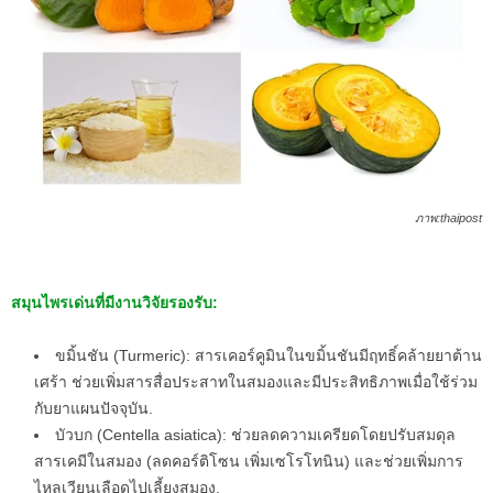
ภาพ:thaipost
สมุนไพรเด่นที่มีงานวิจัยรองรับ:
ขมิ้นชัน (Turmeric): สารเคอร์คูมินในขมิ้นชันมีฤทธิ์คล้ายยาต้าน
เศร้า ช่วยเพิ่มสารสื่อประสาทในสมองและมีประสิทธิภาพเมื่อใช้ร่วม
กับยาแผนปัจจุบัน.
บัวบก (Centella asiatica): ช่วยลดความเครียดโดยปรับสมดุล
สารเคมีในสมอง (ลดคอร์ติโซน เพิ่มเซโรโทนิน) และช่วยเพิ่มการ
ไหลเวียนเลือดไปเลี้ยงสมอง.