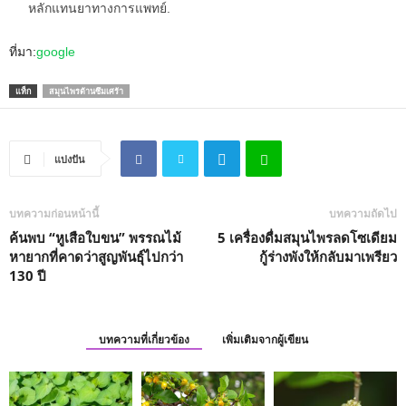
หลักแทนยาทางการแพทย์.
ที่มา:
google
แท็ก
สมุนไพรต้านซึมเศร้า
แบ่งปัน
บทความก่อนหน้านี้
บทความถัดไป
ค้นพบ “หูเสือใบขน” พรรณไม้
5 เครื่องดื่มสมุนไพรลดโซเดียม
หายากที่คาดว่าสูญพันธุ์ไปกว่า
กู้ร่างพังให้กลับมาเพรียว
130 ปี
บทความที่เกี่ยวข้อง
เพิ่มเติมจากผู้เขียน