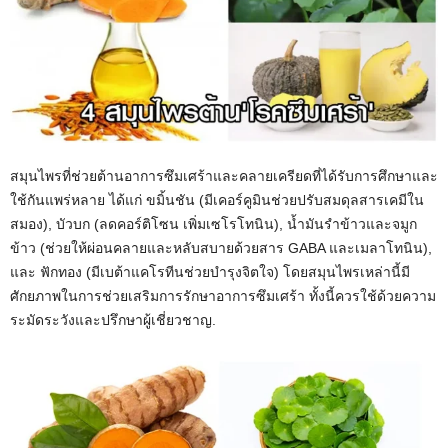
สมุนไพรที่ช่วยต้านอาการซึมเศร้าและคลายเครียดที่ได้รับการศึกษาและ
ใช้กันแพร่หลาย ได้แก่ ขมิ้นชัน (มีเคอร์คูมินช่วยปรับสมดุลสารเคมีใน
สมอง), บัวบก (ลดคอร์ติโซน เพิ่มเซโรโทนิน), น้ำมันรำข้าวและจมูก
ข้าว (ช่วยให้ผ่อนคลายและหลับสบายด้วยสาร GABA และเมลาโทนิน),
และ ฟักทอง (มีเบต้าแคโรทีนช่วยบำรุงจิตใจ) โดยสมุนไพรเหล่านี้มี
ศักยภาพในการช่วยเสริมการรักษาอาการซึมเศร้า ทั้งนี้ควรใช้ด้วยความ
ระมัดระวังและปรึกษาผู้เชี่ยวชาญ.