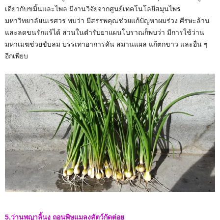
เดียวกับขมิ้นและไพล มีงานวิจัยจากศูนย์เทคโนโลยีสมุนไพร
มหาวิทยาลัยนเรศวร พบว่า มีสรรพคุณช่วยแก้ปัญหาผมร่วง ศีรษะล้าน
และลดขนรักแร้ได้ ส่วนในตำรับยาแผนโบราณก็พบว่า มีการใช้ว่าน
มหาเมฆช่วยขับลม บรรเทาอาการคัน สมานแผล แก้ตกขาว และอื่น ๆ
อีกเพียบ
5.ว่านพญาลิ้นงู ถอนพิษแมลงสัตว์กัดต่อย