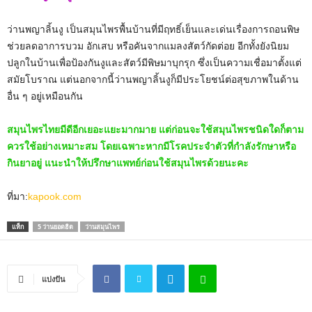
ว่านพญาลิ้นงู เป็นสมุนไพรพื้นบ้านที่มีฤทธิ์เย็นและเด่นเรื่องการถอนพิษ
ช่วยลดอาการบวม อักเสบ หรือคันจากแมลงสัตว์กัดต่อย อีกทั้งยังนิยม
ปลูกในบ้านเพื่อป้องกันงูและสัตว์มีพิษมาบุกรุก ซึ่งเป็นความเชื่อมาตั้งแต่
สมัยโบราณ แต่นอกจากนี้ว่านพญาลิ้นงูก็มีประโยชน์ต่อสุขภาพในด้าน
อื่น ๆ อยู่เหมือนกัน
สมุนไพรไทยมีดีอีกเยอะแยะมากมาย แต่ก่อนจะใช้สมุนไพรชนิดใดก็ตาม
ควรใช้อย่างเหมาะสม โดยเฉพาะหากมีโรคประจำตัวที่กำลังรักษาหรือ
กินยาอยู่ แนะนำให้ปรึกษาแพทย์ก่อนใช้สมุนไพรด้วยนะคะ
ที่มา:
kapook.com
แท็ก
5 ว่านยอดฮิต
ว่านสมุนไพร
แบ่งปัน