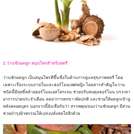
2.ว่านชักมดลูก สมุนไพรสำหรับสตรี
ว่านชักมดลูก เป็นสมุนไพรที่ขึ้นชื่อในด้านการดูแลสุขภาพสตรี โดย
เฉพาะเรื่องระบบภายในและฮอร์โมนเพศหญิง โดยสารสำคัญในว่าน
ชนิดนี้มีฤทธิ์คล้ายฮอร์โมนเอสโตรเจน ช่วยปรับสมดุลฮอร์โมน บรรเทา
อาการปวดประจำเดือน ลดอาการตกขาวผิดปกติ และช่วยให้มดลูกเข้าอู่
หลังคลอดบุตร นอกจากนี้ยังเชื่อกันว่า สรรพคุณของว่านชักมดลูก มีส่วน
ช่วยบำรุงผิวพรรณให้เปล่งปลั่งสดใสอีกด้วย