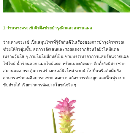
1.ว่านหางจระเข้ ตัวตึงช่วยบำรุงผิวและสมานแผล
ว่านหางจระเข้ เป็นสมุนไพรที่รู้จักกันดีในเรื่องของการบำรุงผิวพรรณ
ช่วยให้ผิวชุ่มชื้น ลดการอักเสบและรอยแดงจากสิวหรือผิวไหม้แดด
เพราะวุ้นใส ๆ ภายในใบมีฤทธิ์เย็น ช่วยบรรเทาอาการแสบร้อนจากแผล
ไฟไหม้ น้ำร้อนลวก แผลไหม้แดด หรือแมลงกัดต่อย อีกทั้งยังมีสารช่วย
สมานแผล กระตุ้นการสร้างเซลล์ผิวใหม่ หากนำไปปั่นหรือต้มดื่มยัง
สามารถช่วยเคลือบกระเพาะ ลดกรด แก้อาการท้องผูก และฟื้นฟูระบบ
ขับถ่ายได้ เรียกว่าสารพัดประโยชน์จริง ๆ