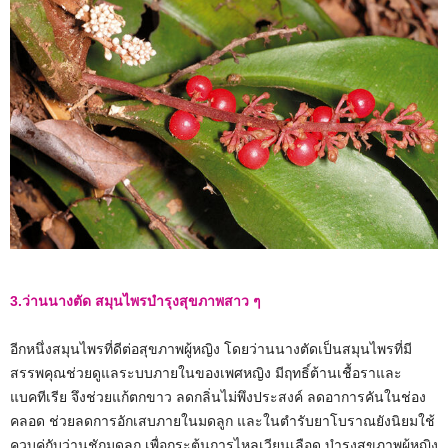
3.ว่านนางตัด สมุนไพรบำรุงสุขภาพสาว ๆ
อีกหนึ่งสมุนไพรที่ดีต่อสุขภาพผู้หญิง โดยว่านนางตัดเป็นสมุนไพรที่มี
สรรพคุณช่วยดูแลระบบภายในของเพศหญิง มีฤทธิ์ต้านเชื้อราและ
แบคทีเรีย จึงช่วยแก้ตกขาว ลดกลิ่นไม่พึงประสงค์ ลดอาการคันในช่อง
คลอด ช่วยลดการอักเสบภายในมดลูก และในตำรับยาโบราณยังนิยมใช้
ควบคู่กับว่านชักมดลูก เพื่อกระตุ้นการไหลเวียนเลือด บำรุงสุขภาพผู้หญิง