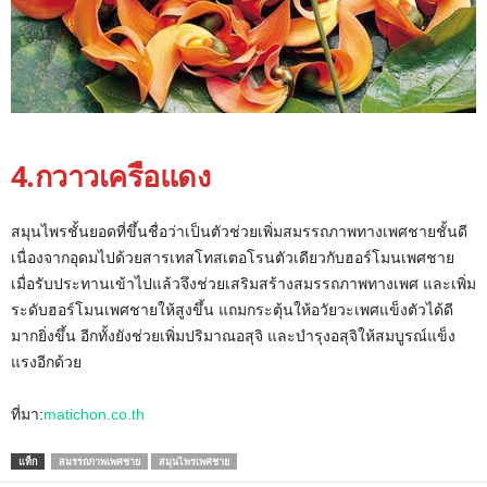
4.กวาวเครือแดง
สมุนไพรชั้นยอดที่ขึ้นชื่อว่าเป็นตัวช่วยเพิ่มสมรรถภาพทางเพศชายชั้นดี
เนื่องจากอุดมไปด้วยสารเทสโทสเตอโรนตัวเดียวกับฮอร์โมนเพศชาย
เมื่อรับประทานเข้าไปแล้วจึงช่วยเสริมสร้างสมรรถภาพทางเพศ และเพิ่ม
ระดับฮอร์โมนเพศชายให้สูงขึ้น แถมกระตุ้นให้อวัยวะเพศแข็งตัวได้ดี
มากยิ่งขึ้น อีกทั้งยังช่วยเพิ่มปริมาณอสุจิ และบำรุงอสุจิให้สมบูรณ์แข็ง
แรงอีกด้วย
ที่มา:
matichon.co.th
แท็ก
สมรรถภาพเพศชาย
สมุนไพรเพศชาย