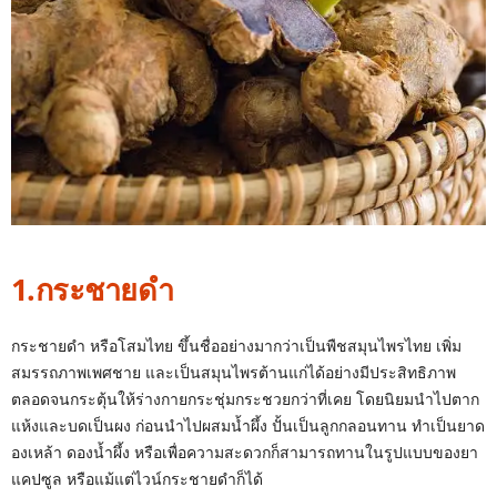
1.กระชายดำ
กระชายดำ หรือโสมไทย ขึ้นชื่ออย่างมากว่าเป็นพืชสมุนไพรไทย เพิ่ม
สมรรถภาพเพศชาย และเป็นสมุนไพรต้านแก่ได้อย่างมีประสิทธิภาพ
ตลอดจนกระตุ้นให้ร่างกายกระชุ่มกระชวยกว่าที่เคย โดยนิยมนำไปตาก
แห้งและบดเป็นผง ก่อนนำไปผสมน้ำผึ้ง ปั้นเป็นลูกกลอนทาน ทำเป็นยาด
องเหล้า ดองน้ำผึ้ง หรือเพื่อความสะดวกก็สามารถทานในรูปแบบของยา
แคปซูล หรือแม้แต่ไวน์กระชายดำก็ได้