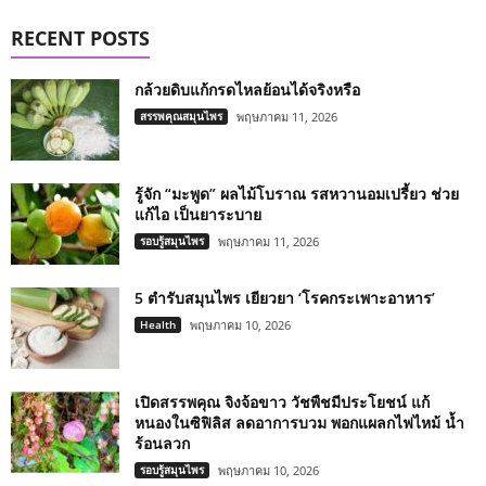
RECENT POSTS
กล้วยดิบแก้กรดไหลย้อนได้จริงหรือ
สรรพคุณสมุนไพร
พฤษภาคม 11, 2026
รู้จัก “มะพูด” ผลไม้โบราณ รสหวานอมเปรี้ยว ช่วย
แก้ไอ เป็นยาระบาย
รอบรู้สมุนไพร
พฤษภาคม 11, 2026
5 ตำรับสมุนไพร เยียวยา ‘โรคกระเพาะอาหาร’
Health
พฤษภาคม 10, 2026
เปิดสรรพคุณ จิงจ้อขาว วัชพืชมีประโยชน์ แก้
หนองในซิฟิลิส ลดอาการบวม พอกแผลกไฟไหม้ น้ำ
ร้อนลวก
รอบรู้สมุนไพร
พฤษภาคม 10, 2026