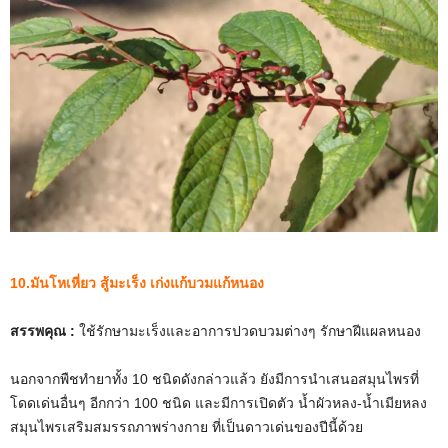
10.มันโหเหี่ยว สู้มะเร็ง เก่งแก้บวมแก้หนอง
สรรพคุณ :
ใช้รักษามะเร็งและอาการปวดบวมต่างๆ รักษาฝีแผลหนอง
นอกจากพืชทำยาทั้ง 10 ชนิดดังกล่าวแล้ว ยังมีการนำเสนอสมุนไพรที่
โดดเด่นอื่นๆ อีกกว่า 100 ชนิด และมีการเปิดตัว น้ำผัวหลง-น้ำเมียหลง
สมุนไพรเสริมสมรรถภาพร่างกาย ที่เป็นดาวเด่นของปีนี้ด้วย