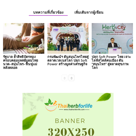
บทความที่เกี่ยวข้อง
เพิ่มเติมจากผู้เขียน
รัฐบาล ย้ำสิทธิบัตรทอง
กรมพัฒน์ฯ ดันสมุนไพรไทยสู่
ปลุก Soft Power ไทย เจาะ
ครอบคลุมแพทย์แผนไทย
ตลาดเวลเนสโลก ปลุก Soft
ไลฟ์สไตล์คนเมือง ดัน
นวด–สมุนไพร–ฟื้นฟูแม่
Power สร้างมูลค่าเศรษฐกิจ
“สมุนไพร” สู่ตลาดสุขภาพ
หลังคลอด
โลก