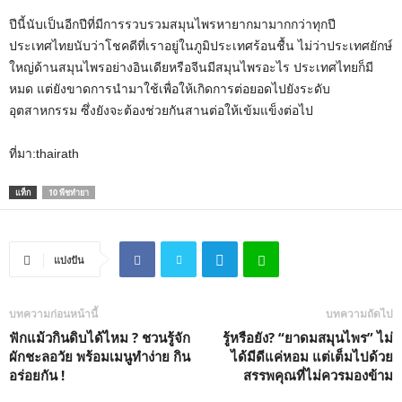
ปีนี้นับเป็นอีกปีที่มีการรวบรวมสมุนไพรหายากมามากกว่าทุกปี
ประเทศไทยนับว่าโชคดีที่เราอยู่ในภูมิประเทศร้อนชื้น ไม่ว่าประเทศยักษ์
ใหญ่ด้านสมุนไพรอย่างอินเดียหรือจีนมีสมุนไพรอะไร ประเทศไทยก็มี
หมด แต่ยังขาดการนำมาใช้เพื่อให้เกิดการต่อยอดไปยังระดับ
อุตสาหกรรม ซึ่งยังจะต้องช่วยกันสานต่อให้เข้มแข็งต่อไป
ที่มา:thairath
แท็ก
10 พืชทำยา
แบ่งปัน
บทความก่อนหน้านี้
บทความถัดไป
ฟักแม้วกินดิบได้ไหม ? ชวนรู้จัก
รู้หรือยัง? “ยาดมสมุนไพร” ไม่
ผักชะลอวัย พร้อมเมนูทำง่าย กิน
ได้มีดีแค่หอม แต่เต็มไปด้วย
อร่อยกัน !
สรรพคุณที่ไม่ควรมองข้าม