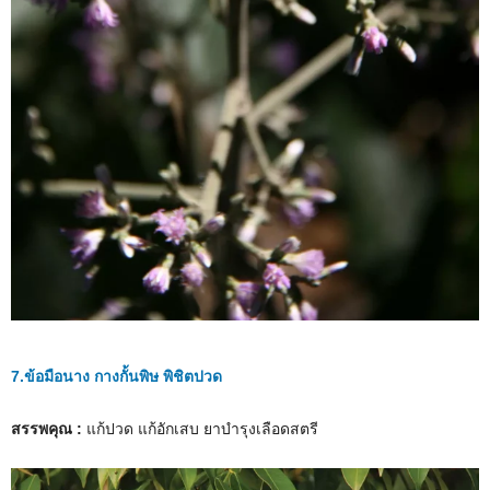
7.ข้อมือนาง กางกั้นพิษ พิชิตปวด
สรรพคุณ :
แก้ปวด แก้อักเสบ ยาบำรุงเลือดสตรี