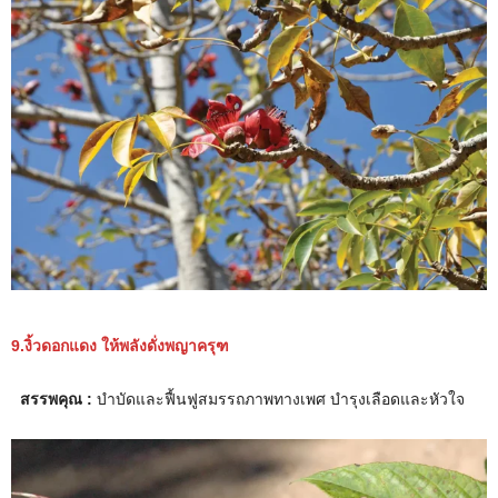
9.งิ้วดอกแดง ให้พลังดั่งพญาครุฑ
สรรพคุณ :
บำบัดและฟื้นฟูสมรรถภาพทางเพศ บำรุงเลือดและหัวใจ