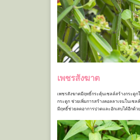
เพชรสังฆาต
เพชรสังฆาตมีฤทธิ์กระตุ้นเซลล์สร้างกระดูก
กระดูก ช่วยเพิ่มการสร้างคอลลาเจนในเซลล์
มีฤทธิ์ช่วยลดอาการปวดและอักเสบได้อีกด้ว