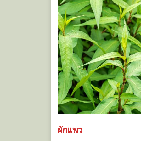
ผักแพว