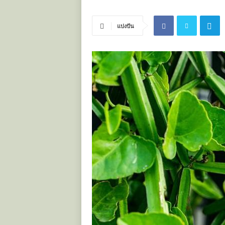
ะ
โ
แบ่งปัน
ย
ช
น์
ข
อ
ง
ส
มุ
น
ไ
พ
ร
ไ
ท
ย