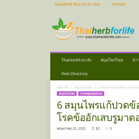
วันพฤหัสบดี, มิถุนายน 25, 2026
SITEMAP
ส
มุ
น
ไ
พ
ร
ไ
ท
ThaiHerbForLife
สมุนไพรไทย
ข่า
ย
ข่
Web Directory
า
ว
หน้าแรก
สมุนไพรไทย
6 สมุนไพรแก้ปวดข้อ ปวดกระดู
ส
สมุนไพรไทย
สรรพคุณสมุนไพร
มุ
6 สมุนไพรแก้ปวดข้
น
ไ
โรคข้ออักเสบรูมาตอย
พ
ร
พฤษภาคม 23, 2025
82
0
ป
ร