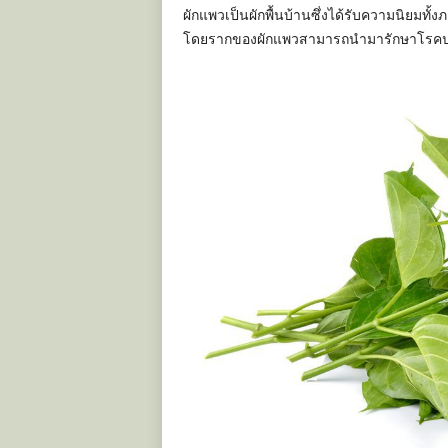
ผักแพวเป็นผักพื้นบ้านซึ่งได้รับความนิยมทั
โดยรากของผักแพวสามารถนำมารักษาโรคปว