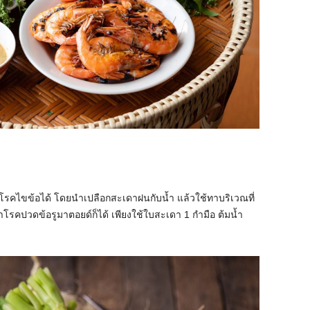
าโรคไขข้อได้ โดยนำเปลือกสะเดาฝนกับน้ำ แล้วใช้ทาบริเวณที่
าโรคปวดข้อรูมาตอยด์ก็ได้ เพียงใช้ใบสะเดา 1 กำมือ ต้มน้ำ