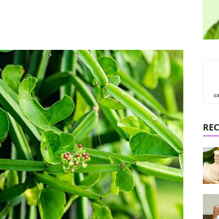
แ
REC