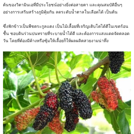
ต้นของวิตามินเอที่มีประโยชน์อย่างยิ่งต่อสายตา และคุณสมบัติอื่นๆ
อย่างการเสริมสร้างภูมิคุ้มกัน ลดระดับน้ำตาลในเลือดได้ เป็นต้น
ซึ่งฟักข้าวเป็นพืชตระกูลแตง เป็นไม้เลื้อยที่เจริญเติบโตได้ดีในเขตร้อน
ชื้น ชอบดินร่วนปนทรายที่ระบายน้ำได้ดี และต้องการแสงแดดจัดตลอด
วัน โดยที่ต้องมีค้างหรือซุ้มให้เลื้อยก็ให้ผลผลิตสวยงามน่าทึ่ง