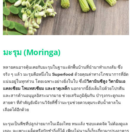
มะรุม (Moringa)
หลายคนอาจคุ้นเคยกับมะรุมในฐานะผักพื้นบ้านที่นำมาทำแกงส้ม ซึ่ง
จริง ๆ แล้ว มะรุมคือหนึ่งใน
Superfood
ด้วยคุณค่าทางโภชนาการที่อัด
แน่นอยู่ในทุกส่วน โดยเฉพาะอย่างยิ่งในใบ ซึ่งมี
วิตามินซีสูง วิตามินเอ
แคลเซียม โพแทสเซียม และธาตุเหล็ก
นอกจากนี้ยังเต็มไปด้วยโปรตีน
และสารต้านอนุมูลอิสระมากมาย ช่วยเสริมภูมิคุ้มกัน บำรุงกระดูกและ
สายตา ที่สำคัญยังมีงานวิจัยที่ชี้ว่ามะรุมช่วยควบคุมระดับน้ำตาลใน
เลือดได้อีกด้วย
มะรุมเป็นพืชที่ปลูกง่ายมากในเมืองไทย ทนแล้ง ชอบแดดจัด ไม่ต้องดูแล
เยอะ จะเพาะเมล็ดหรือปักชำกิ่งก็ได้ เพียงไม่นานก็เก็บเกี่ยวมาปรุงอาหาร