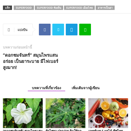
แท็ก
SUPERFOOD
SUPERFOOD ท้องถิ่น
SUPERFOOD เมืองไทย
อาหารเป็นยา
แบ่งปัน
บทความก่อนหน้านี้
“ดอกชมจันทร์” สมุนไพรแสน
อร่อย เป็นยาระบาย มีไฟเบอร์
สูงมาก!
บทความที่เกี่ยวข้อง
เพิ่มเติมจากผู้เขียน
“ดอกชมจันทร์” สมุนไพรแสน
ผักไชยา ปลูกง่าย กินให้ถูก
แพทย์เผย 5 ผลไม้-พืชไทย