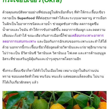
ด้วยคุณสมบัติหลายอย่างที่ซ่อนอยู่ในฝักเมือกลื่นๆ ที่ทำให้กระเจี๊ยบเขียว
กลายเป็น
Superfood
ที่ดีต่อสุขภาพลำไส้และระบบเผาผลาญ สารเมือก
ในฝักเป็นใยอาหารชนิดละลายน้ำ ช่วยดูดซับสารพิษ ลดการดูดซึม
น้ำตาลและไขมัน ทำให้การขับถ่ายดีขึ้น ลดอาการท้องผูก และลดความ
เสี่ยงมะเร็งลำไส้ ขณะเดียวกันสารเมือกนี้ก็ช่วย
เคลือบกระเพาะอาหาร
ลดอาการแสบกระเพาะ
และป้องกันการอักเสบของกระเพาะและลำไส้ได้
ด้วย นอกจากนี้กระเจี๊ยบเขียวก็ยังอุดมด้วยวิตามินและแร่ธาตุอีกมากมาย
ไม่ว่าจะเป็น มีวิตามินซี วิตามินเค วิตามินเอ โฟเลต และสารต้านอนุมูล
อิสระที่ช่วยเสริมภูมิคุ้มกันและบำรุงสุขภาพโดยรวมอีก
ซึ่งกระเจี๊ยบเขียวก็หาได้ทั่วไปในเมืองไทย เหมาะปลูกในดินร่วนปน
ทราย ชอบแดดจัดทั่วไทย ทนร้อน ทนแล้ง แค่หยอดเมล็ดลงดิน ไม่นาน
ก็ได้เก็บเกี่ยวฝักสดๆ แล้ว