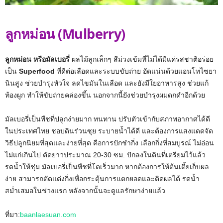
ลูกหม่อน (Mulberry)
ลูกหม่อน หรือมัลเบอรี่
ผลไม้ลูกเล็กๆ สีม่วงเข้มที่ไม่ได้มีแค่รสชาติอร่อย
เป็น
Superfood
ที่ดีต่อเลือดและระบบขับถ่าย อัดแน่นด้วยแอนโทไซยา
นินสูง ช่วยบำรุงหัวใจ ลดไขมันในเลือด และยังมีใยอาหารสูง ช่วยแก้
ท้องผูก ทำให้ขับถ่ายคล่องขึ้น นอกจากนี้ยังช่วยบำรุงผมดกดำอีกด้วย
มัลเบอรี่เป็นพืชที่ปลูกง่ายมาก ทนทาน ปรับตัวเข้ากับสภาพอากาศได้ดี
ในประเทศไทย ชอบดินร่วนซุย ระบายน้ำได้ดี และต้องการแสงแดดจัด
วิธีปลูกนิยมที่สุดและง่ายที่สุด คือการปักชำกิ่ง เลือกกิ่งที่สมบูรณ์ ไม่อ่อน
ไม่แก่เกินไป ตัดยาวประมาณ 20-30 ซม. ปักลงในดินที่เตรียมไว้แล้ว
รดน้ำให้ชุ่ม มัลเบอรี่เป็นพืชที่โตเร็วมาก หากต้องการให้ต้นเตี้ยเก็บผล
ง่าย สามารถตัดแต่งกิ่งเพื่อกระตุ้นการแตกยอดและติดผลได้ รดน้ำ
สม่ำเสมอในช่วงแรก หลังจากนั้นจะดูแลรักษาง่ายแล้ว
ที่มา:
baanlaesuan.com