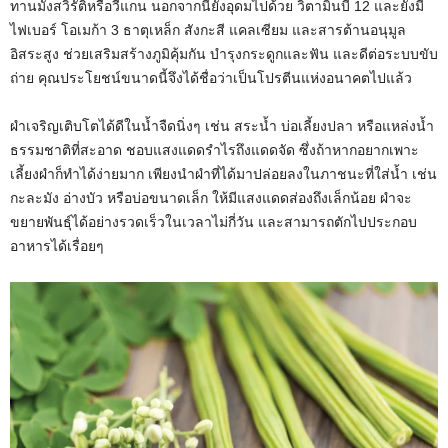
ทานมังสวิรัติหรือวีแกน นอกจากนี้ยังอุดมไปด้วย วิตามินบี 12 และยังมี
ไฟเบอร์ โอเมก้า 3 ธาตุเหล็ก สังกะสี แคลเซียม และสารต้านอนุมูล
อิสระสูง ช่วยเสริมสร้างภูมิคุ้มกัน บำรุงกระดูกและฟัน และดีต่อระบบขับ
ถ่าย คุณประโยชน์ขนาดนี้จึงได้ชื่อว่าเป็นโปรตีนแห่งอนาคตไปแล้ว
ผำเจริญเติบโตได้ดีในน้ำจืดนิ่งๆ เช่น สระน้ำ บ่อเลี้ยงปลา หรือแหล่งน้ำ
ธรรมชาติที่สะอาด ชอบแสงแดดรำไรถึงแดดจัด ซึ่งถ้าหากอยากเพาะ
เลี้ยงผำก็ทำได้ง่ายมาก เพียงนำผำที่ได้มาปล่อยลงในภาชนะที่ใส่น้ำ เช่น
กะละมัง อ่างบัว หรือบ่อขนาดเล็ก ให้มีแสงแดดส่องถึงเล็กน้อย ผำจะ
ขยายพันธุ์ได้อย่างรวดเร็วในเวลาไม่กี่วัน และสามารถตักไปประกอบ
อาหารได้เรื่อยๆ