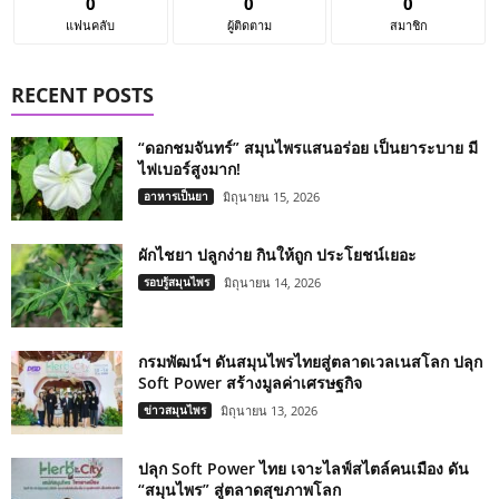
0
0
0
แฟนคลับ
ผู้ติดตาม
สมาชิก
RECENT POSTS
“ดอกชมจันทร์” สมุนไพรแสนอร่อย เป็นยาระบาย มี
ไฟเบอร์สูงมาก!
อาหารเป็นยา
มิถุนายน 15, 2026
ผักไชยา ปลูกง่าย กินให้ถูก ประโยชน์เยอะ
รอบรู้สมุนไพร
มิถุนายน 14, 2026
กรมพัฒน์ฯ ดันสมุนไพรไทยสู่ตลาดเวลเนสโลก ปลุก
Soft Power สร้างมูลค่าเศรษฐกิจ
ข่าวสมุนไพร
มิถุนายน 13, 2026
ปลุก Soft Power ไทย เจาะไลฟ์สไตล์คนเมือง ดัน
“สมุนไพร” สู่ตลาดสุขภาพโลก