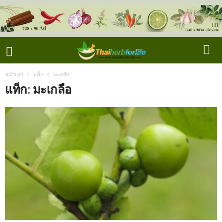
หน้าแรก
แท็ก
มะเกลือ
แท็ก: มะเกลือ