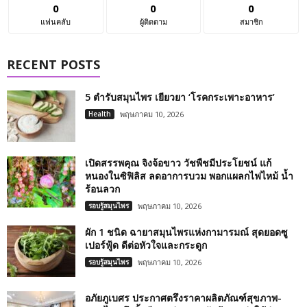
0
0
0
แฟนคลับ
ผู้ติดตาม
สมาชิก
RECENT POSTS
5 ตำรับสมุนไพร เยียวยา ‘โรคกระเพาะอาหาร’
Health
พฤษภาคม 10, 2026
เปิดสรรพคุณ จิงจ้อขาว วัชพืชมีประโยชน์ แก้
หนองในซิฟิลิส ลดอาการบวม พอกแผลกไฟไหม้ น้ำ
ร้อนลวก
รอบรู้สมุนไพร
พฤษภาคม 10, 2026
ผัก 1 ชนิด ฉายาสมุนไพรแห่งกามารมณ์ สุดยอดซู
เปอร์ฟู้ด ดีต่อหัวใจและกระดูก
รอบรู้สมุนไพร
พฤษภาคม 10, 2026
อภัยภูเบศร ประกาศตรึงราคาผลิตภัณฑ์สุขภาพ-