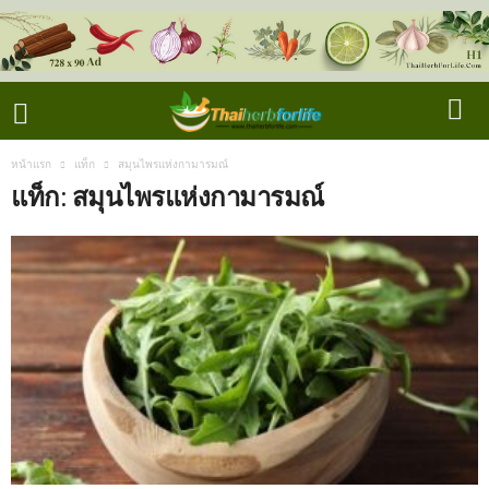
หน้าแรก
แท็ก
สมุนไพรแห่งกามารมณ์
แท็ก: สมุนไพรแห่งกามารมณ์