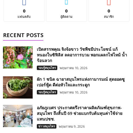
0
0
0
แฟนคลับ
ผู้ติดตาม
สมาชิก
RECENT POSTS
เปิดสรรพคุณ จิงจ้อขาว วัชพืชมีประโยชน์ แก้
หนองในซิฟิลิส ลดอาการบวม พอกแผลกไฟไหม้ น้ำ
ร้อนลวก
รอบรู้สมุนไพร
พฤษภาคม 10, 2026
ผัก 1 ชนิด ฉายาสมุนไพรแห่งกามารมณ์ สุดยอดซู
เปอร์ฟู้ด ดีต่อหัวใจและกระดูก
รอบรู้สมุนไพร
พฤษภาคม 10, 2026
อภัยภูเบศร ประกาศตรึงราคาผลิตภัณฑ์สุขภาพ-
สมุนไพร ถึงสิ้นปี 69 ช่วยแบกรับต้นทุนค่าใช้จ่าย
แทนปชช.
ข่าวสมุนไพร
พฤษภาคม 9, 2026