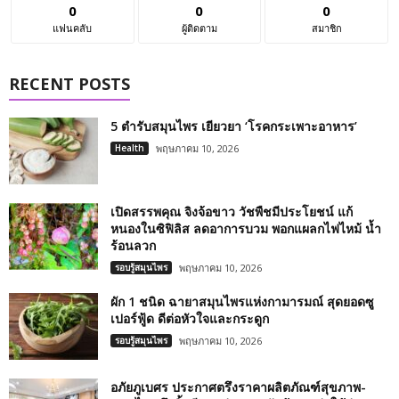
0
0
0
แฟนคลับ
ผู้ติดตาม
สมาชิก
RECENT POSTS
5 ตำรับสมุนไพร เยียวยา ‘โรคกระเพาะอาหาร’
Health
พฤษภาคม 10, 2026
เปิดสรรพคุณ จิงจ้อขาว วัชพืชมีประโยชน์ แก้
หนองในซิฟิลิส ลดอาการบวม พอกแผลกไฟไหม้ น้ำ
ร้อนลวก
รอบรู้สมุนไพร
พฤษภาคม 10, 2026
ผัก 1 ชนิด ฉายาสมุนไพรแห่งกามารมณ์ สุดยอดซู
เปอร์ฟู้ด ดีต่อหัวใจและกระดูก
รอบรู้สมุนไพร
พฤษภาคม 10, 2026
อภัยภูเบศร ประกาศตรึงราคาผลิตภัณฑ์สุขภาพ-