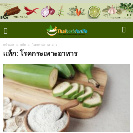
หน้าแรก
แท็ก
โรคกระเพาะอาหาร
แท็ก: โรคกระเพาะอาหาร