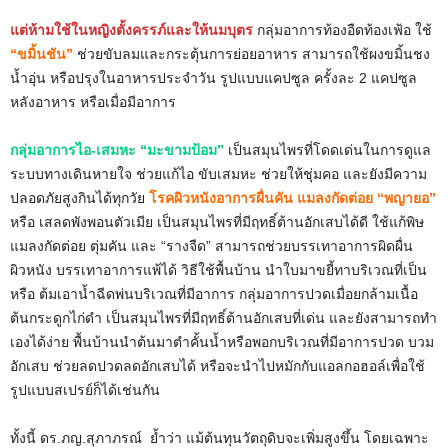
แต่ห้ามใช้ในหญิงตั้งครรภ์และให้นมบุตร
กลุ่มอาการท้องอืดท้องเฟ้อ ใช้
“ขมิ้นชัน”
ช่วยขับลมและกระตุ้นการย่อยอาหาร สามารถใช้ผงขมิ้นชง
น้ำอุ่น หรือปรุงในอาหารประจำวัน รูปแบบแคปซูล ครั้งละ 2 แคปซูล
หลังอาหาร หรือเมื่อมีอาการ
กลุ่มอาการไอ-เสมหะ “มะขามป้อม”
เป็นสมุนไพรที่โดดเด่นในการดูแล
ระบบทางเดินหายใจ ช่วยแก้ไอ ขับเสมหะ ช่วยให้ชุ่มคอ และยังมีความ
ปลอดภัยสูงกินได้ทุกวัย
โรคผิวหนังอาการผื่นคัน แมลงกัดต่อย “พญายอ”
หรือ เสลดพังพอนตัวเมีย เป็นสมุนไพรที่มีฤทธิ์ต้านอักเสบได้ดี ใช้แก้พิษ
แมลงกัดต่อย ตุ่มคัน และ “รางจืด” สามารถช่วยบรรเทาอาการผิดผื่น
ผิวหนัง บรรเทาอาการแพ้ได้ วิธีใช้พื้นบ้าน นำใบมาขยี้ทาบริเวณที่เป็น
หรือ ต้มเอาน้ำฉีดพ่นบริเวณที่มีอาการ กลุ่มอาการปวดเมื่อยกล้ามเนื้อ
ต้นกระดูกไก่ดำ เป็นสมุนไพรที่มีฤทธิ์ต้านอักเสบที่เด่น และยังสามารถทำ
เองได้ง่าย พื้นบ้านนำต้นมาตำคั้นน้ำหรือพอกบริเวณที่มีอาการปวด บวม
อักเสบ ช่วยลดปวดลดอักเสบได้ หรือจะนำไปหมักกับแอลกอฮอล์เพื่อใช้
รูปแบบสเปรย์ก็ได้เช่นกัน
ทั้งนี้ ดร.ภญ.สุภาภรณ์ ย้ำว่า แม้ต้นทุนวัตถุดิบจะเพิ่มสูงขึ้น โดยเฉพาะ