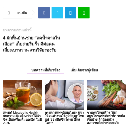
แบ่งปัน
บทความก่อนหน้านี้
4 ผักพื้นบ้านช่วย “ลดน้ำตาลใน
เลือด” เก็บง่ายริมรั้ว ดีต่อคน
เสี่ยงเบาหวาน งานวิจัยรองรับ
บทความที่เกี่ยวข้อง
เพิ่มเติมจากผู้เขียน
เทรนด์ Metabolic Health
กรมการแพทย์แผนไทยฯ แนะ
ชวนคนไทยสร้าง “ตู้ยา
กับความเชื่อมโยง ที่ทำให้น้ำ
ให้คนทำงานใช้ภูมิปัญญาไทย
สมุนไพรฉบับติดบ้าน” รับมือ
ขิง เป็นเครื่องดื่มยอดฮิต ในปี
แก้ ‘ออฟฟิศซินโดรม-ฮีทส
เจ็บป่วยเล็กน้อยช่วง
2026
โตรก’
สงกรานต์อย่างปลอดภัย