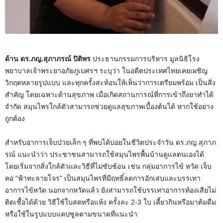
ด้าน ดร.ภญ.สุภาภรณ์ ปิติพร
ประธานกรรมการบริหาร มูลนิธิโรง
พยาบาลเจ้าพระยาอภัยภูเบศรฯ ระบุว่า ในอดีตประเทศไทยเคยเผชิญ
วิกฤตหลายรูปแบบ และทุกครั้งสะท้อนให้เห็นว่าการเตรียมพร้อม เป็นสิ่ง
สำคัญ โดยเฉพาะด้านสุขภาพ เมื่อเกิดสถานการณ์ที่การเข้าถึงยาทำได้
จำกัด สมุนไพรใกล้ตัวสามารถช่วยดูแลสุขภาพเบื้องต้นได้ หากใช้อย่าง
ถูกต้อง
สำหรับอาการเจ็บป่วยเล็ก ๆ ที่พบได้บ่อยในชีวิตประจำวัน ดร.ภญ.สุภาภ
รณ์ แนะนำว่า ประชาชนสามารถใช้สมุนไพรพื้นบ้านดูแลตนเองได้
โดยเริ่มจากสิ่งใกล้ตัวและวิธีที่ไม่ซับซ้อน เช่น กลุ่มอาการไข้ หวัด เจ็บ
คอ “ฟ้าทะลายโจร” เป็นสมุนไพรที่มีฤทธิ์ลดการอักเสบและบรรเทา
อาการไข้หวัด นอกจากหวัดแล้ว ยังสามารถใช้บรรเทาอาการท้องเสียไม่
ติดเชื้อได้ด้วย วิธีใช้ใบสดหรือแห้ง ครั้งละ 2-3 ใบ เคี้ยวกินหรือมาต้มดื่ม
หรือใช้ในรูปแบบแคปซูลตามขนาดที่แนะนำ