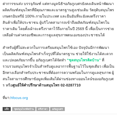
ค่าการขนส่ง บรรจุภัณฑ์ แต่ทางมูลนิธิฯอภัยภูเบศรยังคงเดินหน้าพัฒนา
ผลิตภัณฑ์สมุนไพรที่มีคุณภาพและมาตรฐานสูงเช่นเดิม วัตถุดิบสมุนไพร
เกษตรอินทรีย์ 100% ภายในประเทศ และยืนยันที่จะยังคงตรึงราคา
สินค้าเพื่อให้ประชาชน ผู้บริโภคสามารถเข้าถึงผลิตภัณฑ์สมุนไพรใน
ราคาเดิม โดยตั้งเผ้าจะตรึงราคาไว้ถึงภายในปี 2569 นี้ เพื่อเป็นการช่วย
เหลือด้านค่าครองชีพและการดูแลสุขภาพตนเองของประชาชนได้
สำหรับผู้ที่ไม่สะดวกในการเตรียมสมุนไพรใช้เอง ปัจจุบันมีการพัฒนา
เป็นผลิตภัณฑ์สมุนไพรสำเร็จรูปที่ได้มาตรฐาน ช่วยให้ใช้งานได้สะดวก
และปลอดภัยมากขึ้น อภัยภูเบศรได้จัดทำ
“ชุดสมุนไพรติดบ้าน”
ที่
รวบรวมสมุนไพรจำเป็นสำหรับดูแลอาการพื้นฐานไว้ในชุดเดียว เพื่อเป็น
อีกทางเลือกสำหรับประชาชนที่ต้องการความพร้อมในการดูแลสุขภาพ ผู้
สนใจสามารถศึกษาข้อมูลเพิ่มเติมได้ผ่านช่องทางออนไลน์ของอภัยภูเบศ
ร หรือ
ศูนย์ให้คำปรึกษาด้านสมุนไพร 02-0287710
ที่มา:
hfocus.org
แท็ก
ชุดสมุนไพรติดบ้าน
ตรึงราคา
อภัยภูเบศร