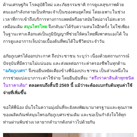
ด้านเศรษฐกิจ โรคอุบัติใหม่ และภัยธรรมชาติ การดูแลสุขภาพด้วย
ตนเองกำลังกลายเป็นทักษะจำเป็นของคนยุคใหม่ โดยเฉพาะในช่วง
เวลาที่การเข้าถึงบริการทางการแพทย์หรือยาสมัยใหม่อาจไม่สะดวก
เหมือนเดิม
สมุนไพรไทย
จึงกลับมาได้รับความสนใจอีกครั้ง ไม่ใช่เพียง
ในฐานะทางเลือกแต่เป็นภูมิปัญญาที่ช่วยให้คนไทยพึ่งพาตนเองได้ ใน
การดูแลอาการเจ็บป่วยเบื้องต้นที่พบได้ในชีวิตประจำวัน
อภัยภูเบศรได้ออกประกาศ ถึงประชาชน ระบุว่า เนื่องด้วยสถานการณ์
ปัจจุบันที่มีความไม่แน่นอน และส่งผลต่อภาระค่าครองชีพในทุกด้าน
“อภัยภูเบศร”
จึงขอยืนหยัดเคียงข้างพี่น้องประชาชน เป็นส่วนหนึ่งใน
การช่วยแบ่งเบาภาระค่าใช้จ่าย โดยยืนยันที่จะ
“ตรึงราคาสินค้าทุกชนิด
ในราคาเดิม”
ตลอดจนถึงสิ้นปี 2569 นี้ แม้ว่าจะต้องแบกรับต้นทุนค่าใช้
จ่ายที่เพิ่มขึ้น
ขอให้พี่น้อง มั่นใจในความมุ่งมั่นที่จะยังคงพัฒนามาตรฐานและคุณภาพ
ของผลิตภัณฑ์สมุนไพรอภัยภูเบศรเช่นเดิม และขอเป็นกำลังใจให้ทุก
ท่านผ่านพ้นช่วงเวลายากลำบากดังกล่าวไปด้วยกัน