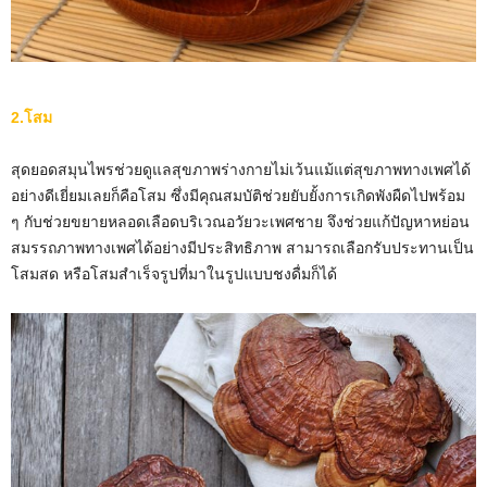
2.โสม
สุดยอดสมุนไพรช่วยดูแลสุขภาพร่างกายไม่เว้นแม้แต่สุขภาพทางเพศได้
อย่างดีเยี่ยมเลยก็คือโสม ซึ่งมีคุณสมบัติช่วยยับยั้งการเกิดพังผืดไปพร้อม
ๆ กับช่วยขยายหลอดเลือดบริเวณอวัยวะเพศชาย จึงช่วยแก้ปัญหาหย่อน
สมรรถภาพทางเพศได้อย่างมีประสิทธิภาพ สามารถเลือกรับประทานเป็น
โสมสด หรือโสมสำเร็จรูปที่มาในรูปแบบชงดื่มก็ได้