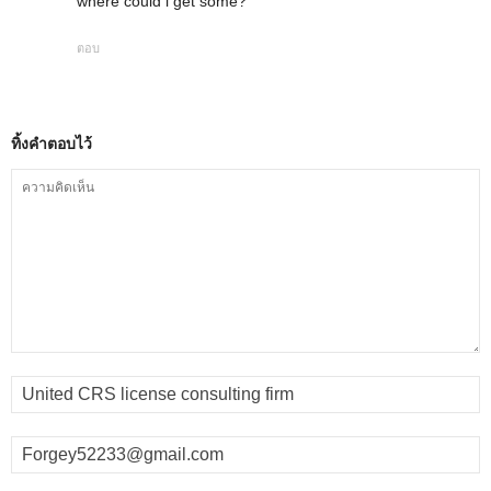
where could i get some?
ตอบ
ทิ้งคำตอบไว้