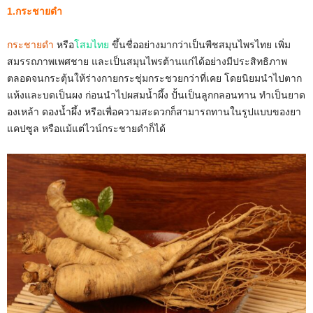
1.กระชายดำ
กระชายดำ
หรือ
โสมไทย
ขึ้นชื่ออย่างมากว่าเป็นพืชสมุนไพรไทย เพิ่ม
สมรรถภาพเพศชาย และเป็นสมุนไพรต้านแก่ได้อย่างมีประสิทธิภาพ
ตลอดจนกระตุ้นให้ร่างกายกระชุ่มกระชวยกว่าที่เคย โดยนิยมนำไปตาก
แห้งและบดเป็นผง ก่อนนำไปผสมน้ำผึ้ง ปั้นเป็นลูกกลอนทาน ทำเป็นยาด
องเหล้า ดองน้ำผึ้ง หรือเพื่อความสะดวกก็สามารถทานในรูปแบบของยา
แคปซูล หรือแม้แต่ไวน์กระชายดำก็ได้