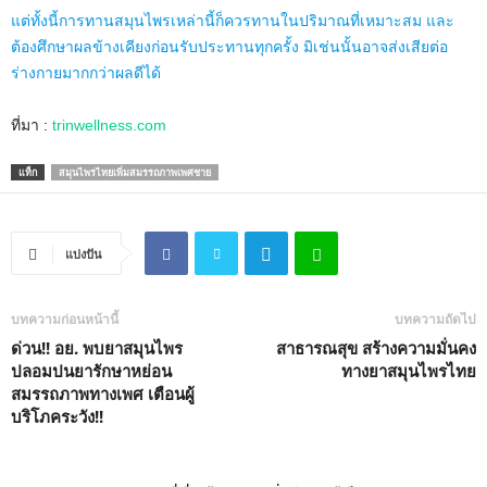
แต่ทั้งนี้การทานสมุนไพรเหล่านี้ก็ควรทานในปริมาณที่เหมาะสม และ
ต้องศึกษาผลข้างเคียงก่อนรับประทานทุกครั้ง มิเช่นนั้นอาจส่งเสียต่อ
ร่างกายมากกว่าผลดีได้
ที่มา :
trinwellness.com
แท็ก
สมุนไพรไทยเพิ่มสมรรถภาพเพศชาย
แบ่งปัน
บทความก่อนหน้านี้
บทความถัดไป
ด่วน!! อย. พบยาสมุนไพร
สาธารณสุข สร้างความมั่นคง
ปลอมปนยารักษาหย่อน
ทางยาสมุนไพรไทย
สมรรถภาพทางเพศ เตือนผู้
บริโภคระวัง!!