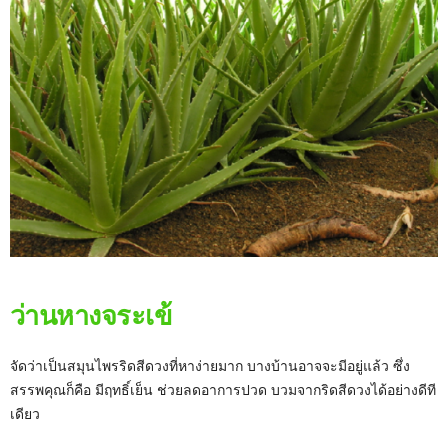
ว่านหางจระเข้
จัดว่าเป็นสมุนไพรริดสีดวงที่หาง่ายมาก บางบ้านอาจจะมีอยู่แล้ว ซึ่ง
สรรพคุณก็คือ มีฤทธิ์เย็น ช่วยลดอาการปวด บวมจากริดสีดวงได้อย่างดีที
เดียว