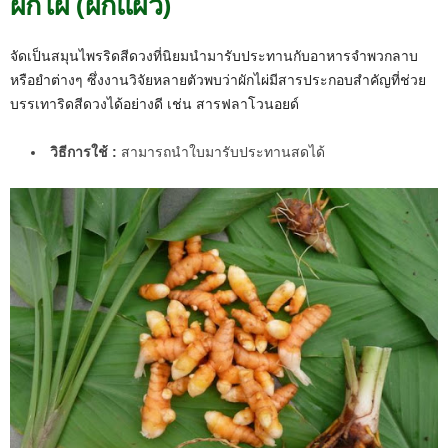
ผักไผ่ (ผักแผว)
จัดเป็นสมุนไพรริดสีดวงที่นิยมนำมารับประทานกับอาหารจำพวกลาบ
หรือยำต่างๆ ซึ่งงานวิจัยหลายตัวพบว่าผักไผ่มีสารประกอบสำคัญที่ช่วย
บรรเทาริดสีดวงได้อย่างดี เช่น สารฟลาโวนอยด์
วิธีการใช้ :
สามารถนำใบมารับประทานสดได้