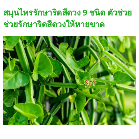
สมุนไพรรักษาริดสีดวง 9 ชนิด ตัวช่วย
ช่วยรักษาริดสีดวงให้หายขาด