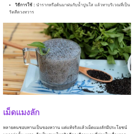
วิธีการใช้ :
นำรากหรือต้นมาฝนกับน้ำปูนใส แล้วทาบริเวณที่เป็น
ริดสีดวงทวาร
เม็ดแมงลัก
หลายคนชอบทานเป็นของหวาน แต่แท้จริงแล้วเม็ดแมงลักมีประโยชน์