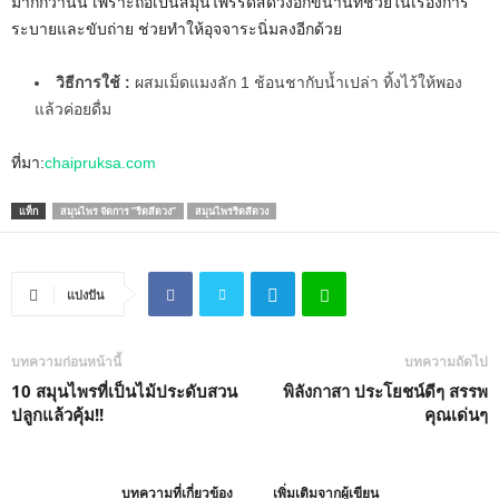
มากกว่านั้น เพราะถือเป็นสมุนไพรริดสีดวงอีกขนานที่ช่วยในเรื่องการ
ระบายและขับถ่าย ช่วยทำให้อุจจาระนิ่มลงอีกด้วย
วิธีการใช้ :
ผสมเม็ดแมงลัก 1 ช้อนชากับน้ำเปล่า ทิ้งไว้ให้พอง
แล้วค่อยดื่ม
ที่มา:
chaipruksa.com
แท็ก
สมุนไพร จัดการ ”ริดสีดวง”
สมุนไพรริดสีดวง
แบ่งปัน
บทความก่อนหน้านี้
บทความถัดไป
10 สมุนไพรที่เป็นไม้ประดับสวน
พิลังกาสา ประโยชน์ดีๆ สรรพ
ปลูกแล้วคุ้ม!!
คุณเด่นๆ
บทความที่เกี่ยวข้อง
เพิ่มเติมจากผู้เขียน