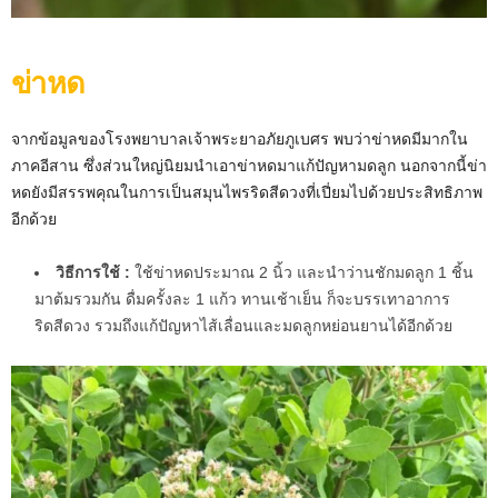
ข่าหด
จากข้อมูลของโรงพยาบาลเจ้าพระยาอภัยภูเบศร พบว่าข่าหดมีมากใน
ภาคอีสาน ซึ่งส่วนใหญ่นิยมนำเอาข่าหดมาแก้ปัญหามดลูก นอกจากนี้ข่า
หดยังมีสรรพคุณในการเป็นสมุนไพรริดสีดวงที่เปี่ยมไปด้วยประสิทธิภาพ
อีกด้วย
วิธีการใช้ :
ใช้ข่าหดประมาณ 2 นิ้ว และนำว่านชักมดลูก 1 ชิ้น
มาต้มรวมกัน ดื่มครั้งละ 1 แก้ว ทานเช้าเย็น ก็จะบรรเทาอาการ
ริดสีดวง รวมถึงแก้ปัญหาไส้เลื่อนและมดลูกหย่อนยานได้อีกด้วย