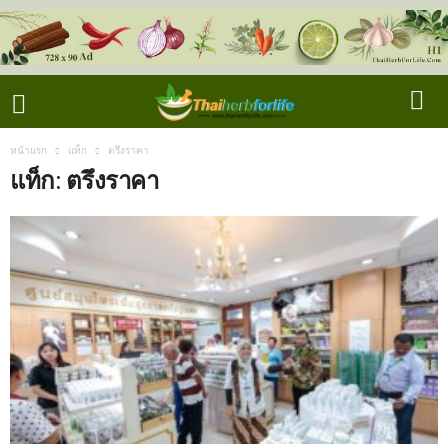
หน้าแรก
แท็ก
ตรึงราคา
แท็ก: ตรึงราคา