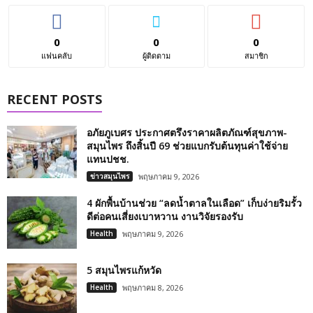
0
0
0
แฟนคลับ
ผู้ติดตาม
สมาชิก
RECENT POSTS
อภัยภูเบศร ประกาศตรึงราคาผลิตภัณฑ์สุขภาพ-
สมุนไพร ถึงสิ้นปี 69 ช่วยแบกรับต้นทุนค่าใช้จ่าย
แทนปชช.
ข่าวสมุนไพร
พฤษภาคม 9, 2026
4 ผักพื้นบ้านช่วย “ลดน้ำตาลในเลือด” เก็บง่ายริมรั้ว
ดีต่อคนเสี่ยงเบาหวาน งานวิจัยรองรับ
Health
พฤษภาคม 9, 2026
5 สมุนไพรแก้หวัด
Health
พฤษภาคม 8, 2026