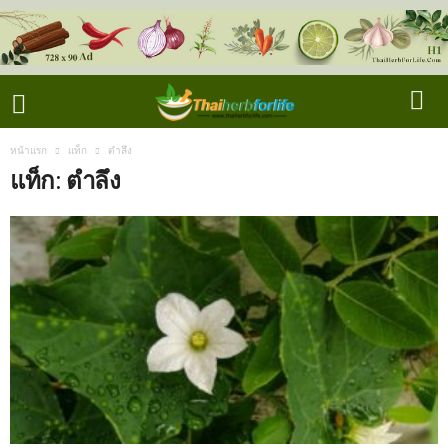
หน้าแรก
แท็ก
ตำลึง
แท็ก: ตำลึง